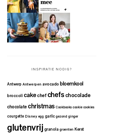
INSPIRATIE NODIG?
bloemkool
avocado
Antwerp
Antwerpen
chefs
cake
chocolade
chef
broccoli
christmas
chocolate
Cookbooks
cookie
cookies
courgette
garlic
Disney
egg
gezond
ginger
glutenvrij
granola
Kerst
groenten