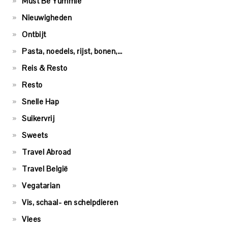
Must Be Yummie
Nieuwigheden
Ontbijt
Pasta, noedels, rijst, bonen,…
Reis & Resto
Resto
Snelle Hap
Suikervrij
Sweets
Travel Abroad
Travel België
Vegatarian
Vis, schaal- en schelpdieren
Vlees