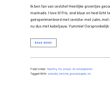
Ik ben fan van ceviche! Heerlijke groentjes gec
marinade. I love it! Fris, snel klaar en heel lich
geëxperimenteerd met ceviche: met zalm, met g
nu dus met kabeljauw. Yummie! Oorspronkelijk
READ MORE
Filed Under:
Healthy
,
Vis, schaal- en schelpdieren
Tagged With:
avocado
,
ceviche
,
granaatapple
,
vis