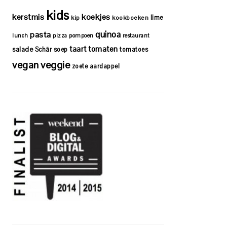
kids
kerstmis
koekjes
lime
kip
kookboeken
quinoa
pasta
lunch
pizza
pompoen
restaurant
taart
tomaten
salade
Schär
soep
tomatoes
vegan
veggie
zoete aardappel