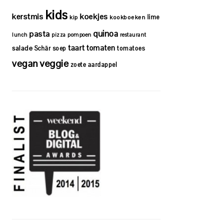
kids
kerstmis
koekjes
lime
kip
kookboeken
quinoa
pasta
lunch
pizza
pompoen
restaurant
taart
tomaten
salade
Schär
soep
tomatoes
vegan
veggie
zoete aardappel