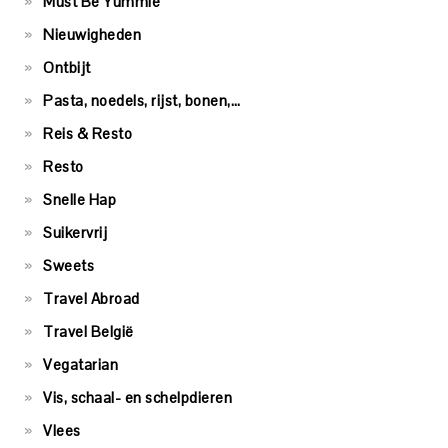
Must Be Yummie
Nieuwigheden
Ontbijt
Pasta, noedels, rijst, bonen,…
Reis & Resto
Resto
Snelle Hap
Suikervrij
Sweets
Travel Abroad
Travel België
Vegatarian
Vis, schaal- en schelpdieren
Vlees