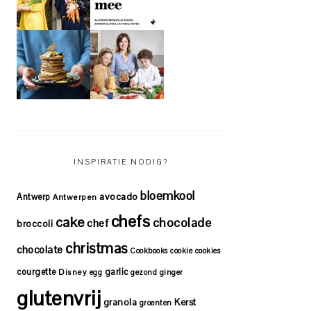
INSPIRATIE NODIG?
bloemkool
avocado
Antwerp
Antwerpen
chefs
cake
chocolade
chef
broccoli
christmas
chocolate
Cookbooks
cookie
cookies
courgette
garlic
Disney
egg
gezond
ginger
glutenvrij
granola
Kerst
groenten