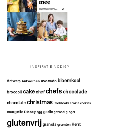
INSPIRATIE NODIG?
bloemkool
avocado
Antwerp
Antwerpen
chefs
cake
chocolade
chef
broccoli
christmas
chocolate
Cookbooks
cookie
cookies
courgette
garlic
Disney
egg
gezond
ginger
glutenvrij
granola
Kerst
groenten