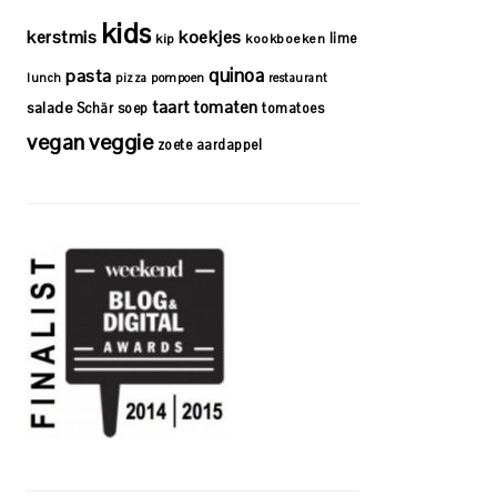
kids
kerstmis
koekjes
lime
kip
kookboeken
quinoa
pasta
lunch
pizza
pompoen
restaurant
taart
tomaten
salade
Schär
soep
tomatoes
vegan
veggie
zoete aardappel