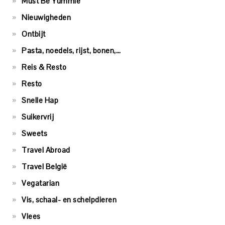
Must Be Yummie
Nieuwigheden
Ontbijt
Pasta, noedels, rijst, bonen,…
Reis & Resto
Resto
Snelle Hap
Suikervrij
Sweets
Travel Abroad
Travel België
Vegatarian
Vis, schaal- en schelpdieren
Vlees