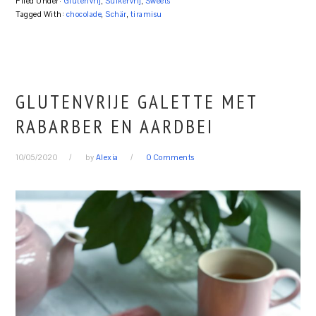
Filed Under:
Glutenvrij
,
Suikervrij
,
Sweets
Tagged With:
chocolade
,
Schär
,
tiramisu
GLUTENVRIJE GALETTE MET
RABARBER EN AARDBEI
10/05/2020
by
Alexia
0 Comments