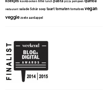
quinoa
koekjes
pasta
lime
kookboeken
lunch
pizza
pompoen
vegan
taart
tomaten
salade
Schär
soep
tomatoes
restaurant
veggie
zoete aardappel