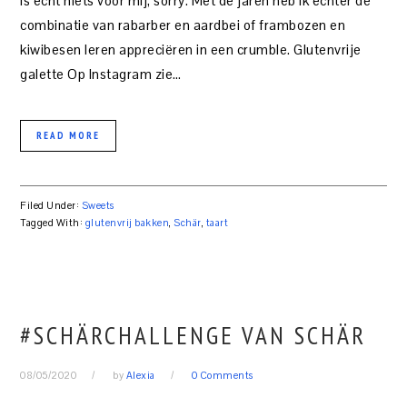
is echt niets voor mij, sorry. Met de jaren heb ik echter de
combinatie van rabarber en aardbei of frambozen en
kiwibesen leren appreciëren in een crumble. Glutenvrije
galette Op Instagram zie…
READ MORE
Filed Under:
Sweets
Tagged With:
glutenvrij bakken
,
Schär
,
taart
#SCHÄRCHALLENGE VAN SCHÄR
08/05/2020
by
Alexia
0 Comments