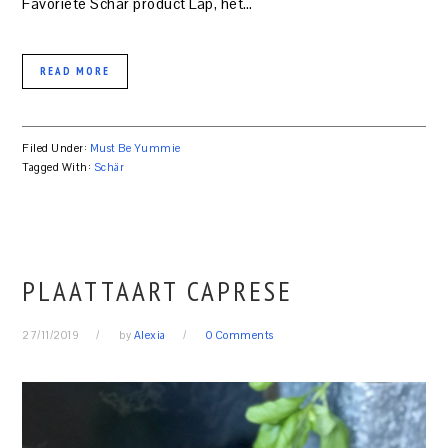
Favoriete Schär product Lap, het…
READ MORE
Filed Under:
Must Be Yummie
Tagged With:
Schär
PLAATTAART CAPRESE
27/11/2019
by
Alexia
0 Comments