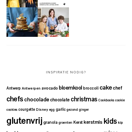
INSPIRATIE NODIG?
cake
bloemkool
chef
avocado
Antwerp
broccoli
Antwerpen
chefs
christmas
chocolade
chocolate
Cookbooks
cookie
courgette
garlic
Disney
cookies
egg
gezond
ginger
glutenvrij
kids
kerstmis
granola
Kerst
kip
groenten