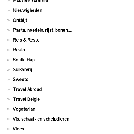
Must Be Yummie
Nieuwigheden
Ontbijt
Pasta, noedels, rijst, bonen,…
Reis & Resto
Resto
Snelle Hap
Suikervrij
Sweets
Travel Abroad
Travel België
Vegatarian
Vis, schaal- en schelpdieren
Vlees