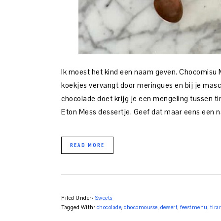
Ik moest het kind een naam geven. Chocomisu Me
koekjes vervangt door meringues en bij je ma
chocolade doet krijg je een mengeling tussen t
Eton Mess dessertje. Geef dat maar eens een
READ MORE
Filed Under:
Sweets
Tagged With:
chocolade
,
chocomousse
,
dessert
,
feestmenu
,
tira