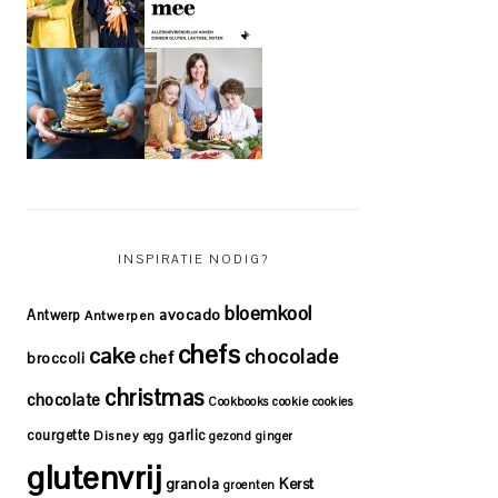
INSPIRATIE NODIG?
bloemkool
avocado
Antwerp
Antwerpen
chefs
cake
chocolade
chef
broccoli
christmas
chocolate
Cookbooks
cookie
cookies
courgette
garlic
Disney
egg
gezond
ginger
glutenvrij
granola
Kerst
groenten