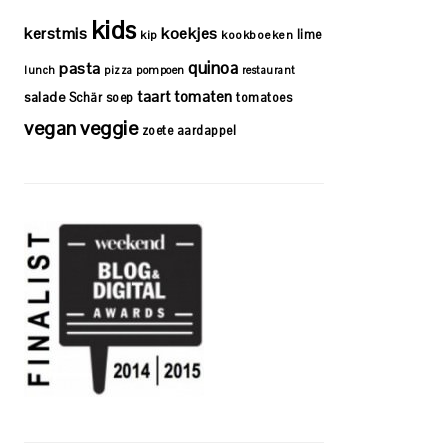
kids
kerstmis
koekjes
lime
kip
kookboeken
quinoa
pasta
lunch
pizza
pompoen
restaurant
taart
tomaten
salade
Schär
soep
tomatoes
vegan
veggie
zoete aardappel