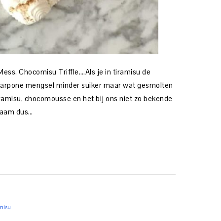
ss, Chocomisu Triffle….Als je in tiramisu de
scarpone mengsel minder suiker maar wat gesmolten
iramisu, chocomousse en het bij ons niet zo bekende
 naam dus…
misu