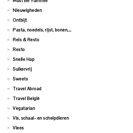
Must Be Yummie
Nieuwigheden
Ontbijt
Pasta, noedels, rijst, bonen,…
Reis & Resto
Resto
Snelle Hap
Suikervrij
Sweets
Travel Abroad
Travel België
Vegatarian
Vis, schaal- en schelpdieren
Vlees