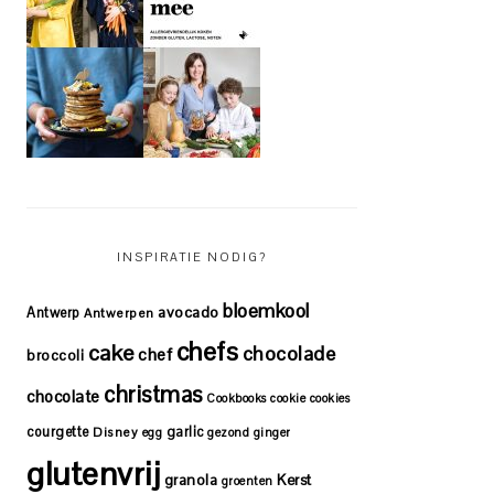
INSPIRATIE NODIG?
bloemkool
avocado
Antwerp
Antwerpen
chefs
cake
chocolade
chef
broccoli
christmas
chocolate
Cookbooks
cookie
cookies
courgette
garlic
Disney
egg
gezond
ginger
glutenvrij
granola
Kerst
groenten