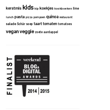
kids
kerstmis
koekjes
lime
kip
kookboeken
quinoa
pasta
lunch
pizza
pompoen
restaurant
taart
tomaten
salade
Schär
soep
tomatoes
vegan
veggie
zoete aardappel