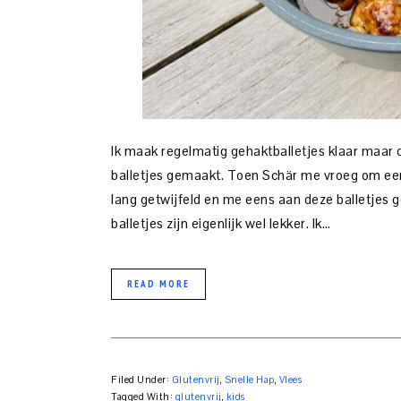
Ik maak regelmatig gehaktballetjes klaar maar 
balletjes gemaakt. Toen Schär me vroeg om een 
lang getwijfeld en me eens aan deze balletjes g
balletjes zijn eigenlijk wel lekker. Ik…
READ MORE
Filed Under:
Glutenvrij
,
Snelle Hap
,
Vlees
Tagged With:
glutenvrij
,
kids