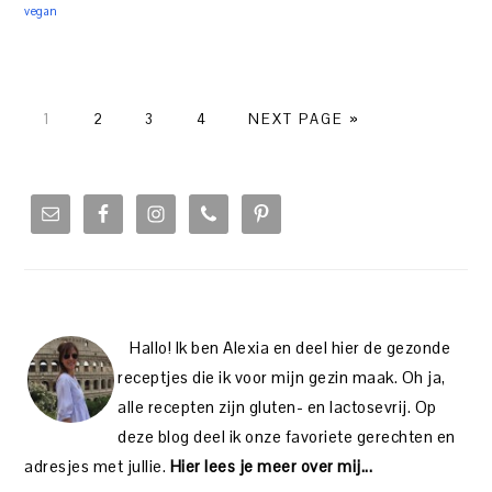
vegan
PAGE
PAGE
PAGE
PAGE
1
2
3
4
NEXT PAGE »
PRIMARY
SIDEBAR
Hallo! Ik ben Alexia en deel hier de gezonde
receptjes die ik voor mijn gezin maak. Oh ja,
alle recepten zijn gluten- en lactosevrij. Op
deze blog deel ik onze favoriete gerechten en
adresjes met jullie.
Hier lees je meer over mij...