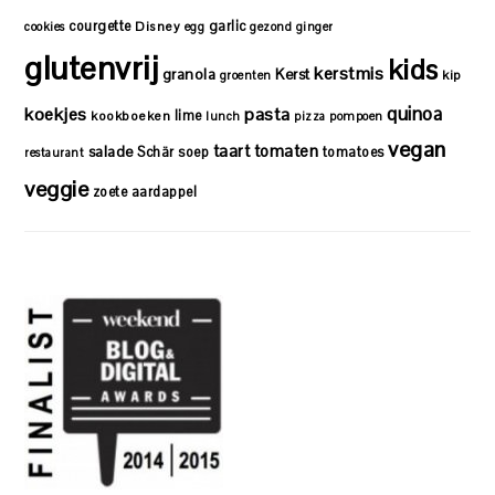
courgette
garlic
Disney
cookies
egg
gezond
ginger
glutenvrij
kids
kerstmis
granola
Kerst
kip
groenten
quinoa
koekjes
pasta
lime
kookboeken
lunch
pizza
pompoen
vegan
taart
tomaten
salade
Schär
soep
tomatoes
restaurant
veggie
zoete aardappel