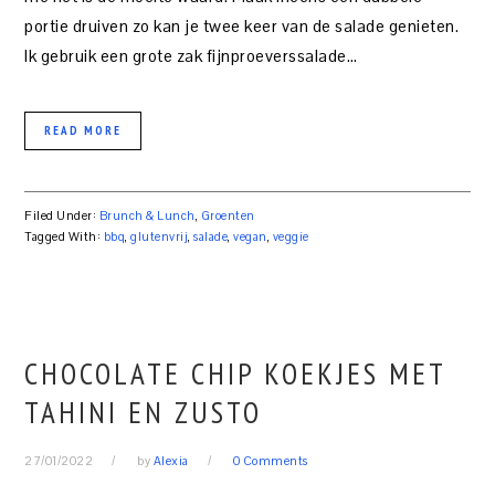
portie druiven zo kan je twee keer van de salade genieten.
Ik gebruik een grote zak fijnproeverssalade…
READ MORE
Filed Under:
Brunch & Lunch
,
Groenten
Tagged With:
bbq
,
glutenvrij
,
salade
,
vegan
,
veggie
CHOCOLATE CHIP KOEKJES MET
TAHINI EN ZUSTO
27/01/2022
by
Alexia
0 Comments