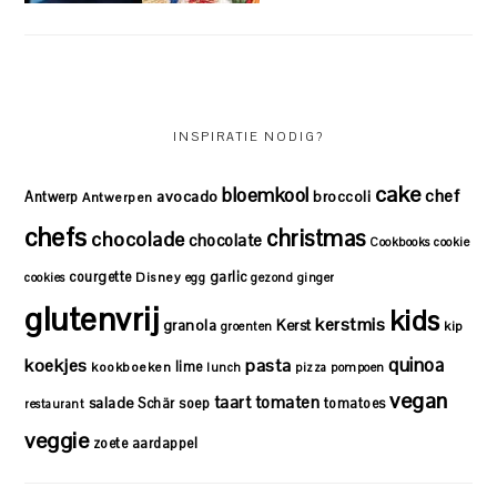
INSPIRATIE NODIG?
cake
bloemkool
chef
avocado
Antwerp
broccoli
Antwerpen
chefs
christmas
chocolade
chocolate
Cookbooks
cookie
courgette
garlic
Disney
cookies
egg
gezond
ginger
glutenvrij
kids
kerstmis
granola
Kerst
kip
groenten
quinoa
koekjes
pasta
lime
kookboeken
lunch
pizza
pompoen
vegan
taart
tomaten
salade
Schär
soep
tomatoes
restaurant
veggie
zoete aardappel