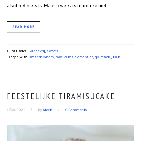
alsof het niets is. Maar o wee als mama ze niet…
READ MORE
Filed Under:
Glutenvrij
,
Sweets
Tagged With:
amandelbloem
,
cake
,
cakes
,
clementine
,
glutenvrij
,
taart
FEESTELIJKE TIRAMISUCAKE
11/04/2022
by
Alexia
0 Comments