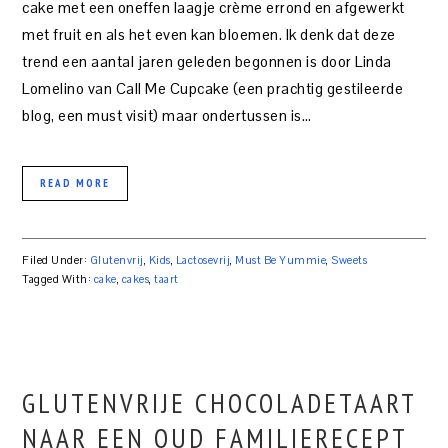
cake met een oneffen laagje crème errond en afgewerkt
met fruit en als het even kan bloemen. Ik denk dat deze
trend een aantal jaren geleden begonnen is door Linda
Lomelino van Call Me Cupcake (een prachtig gestileerde
blog, een must visit) maar ondertussen is…
READ MORE
Filed Under:
Glutenvrij
,
Kids
,
Lactosevrij
,
Must Be Yummie
,
Sweets
Tagged With:
cake
,
cakes
,
taart
GLUTENVRIJE CHOCOLADETAART
NAAR EEN OUD FAMILIERECEPT