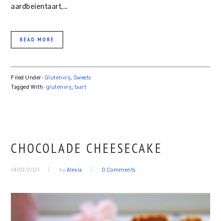
aardbeientaart,…
READ MORE
Filed Under:
Glutenvrij
,
Sweets
Tagged With:
glutenvrij
,
taart
CHOCOLADE CHEESECAKE
14/03/2021
by
Alexia
0 Comments