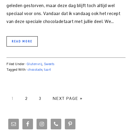
geleden gestorven, maar deze dag blijft toch altijd wel
speciaal voor ons. Vandaar dat ik vandaag ook het recept
van deze speciale chocoladetaart met jullie deel. We…
READ MORE
Filed Under:
Glutenvrij
,
Sweets
Tagged With:
chocolade
,
taart
PAGE
PAGE
PAGE
1
2
3
NEXT PAGE »
PRIMARY
SIDEBAR