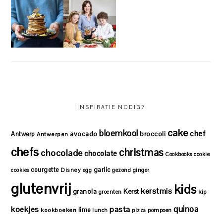
INSPIRATIE NODIG?
cake
bloemkool
chef
avocado
Antwerp
broccoli
Antwerpen
chefs
christmas
chocolade
chocolate
Cookbooks
cookie
courgette
garlic
Disney
cookies
egg
gezond
ginger
glutenvrij
kids
kerstmis
granola
Kerst
kip
groenten
quinoa
koekjes
pasta
lime
kookboeken
lunch
pizza
pompoen