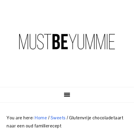
Skip
Skip
Skip
to
to
to
primary
content
primary
navigation
sidebar
You are here:
Home
/
Sweets
/
Glutenvrije chocoladetaart
naar een oud familierecept