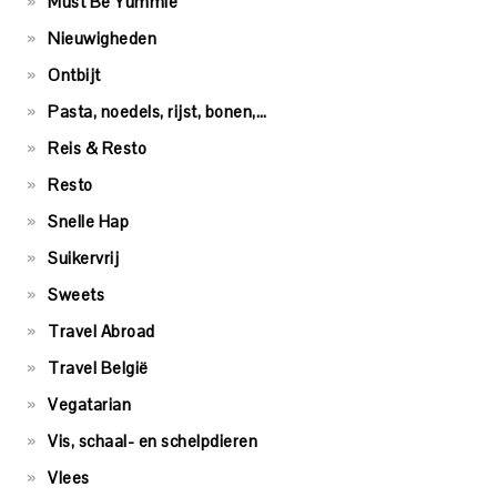
Must Be Yummie
Nieuwigheden
Ontbijt
Pasta, noedels, rijst, bonen,…
Reis & Resto
Resto
Snelle Hap
Suikervrij
Sweets
Travel Abroad
Travel België
Vegatarian
Vis, schaal- en schelpdieren
Vlees