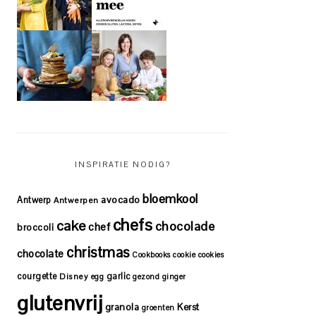
INSPIRATIE NODIG?
bloemkool
avocado
Antwerp
Antwerpen
chefs
cake
chocolade
chef
broccoli
christmas
chocolate
Cookbooks
cookie
cookies
courgette
garlic
Disney
egg
gezond
ginger
glutenvrij
granola
Kerst
groenten