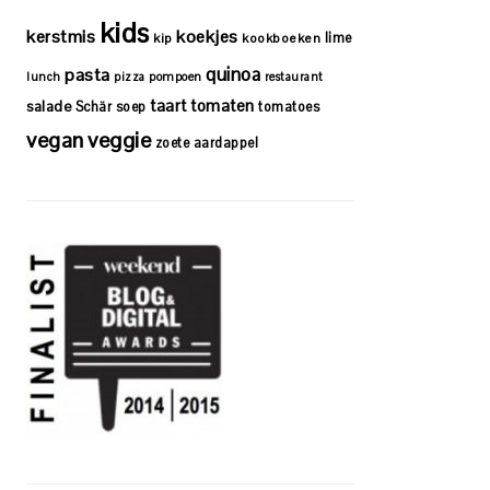
kids
kerstmis
koekjes
lime
kip
kookboeken
quinoa
pasta
lunch
pizza
pompoen
restaurant
taart
tomaten
salade
Schär
soep
tomatoes
vegan
veggie
zoete aardappel