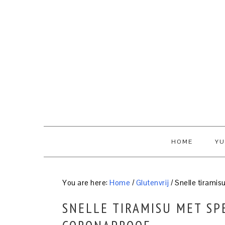
Skip
Skip
Skip
to
to
to
primary
content
primary
navigation
sidebar
HOME
YU
You are here:
Home
/
Glutenvrij
/
Snelle tiramis
SNELLE TIRAMISU MET S