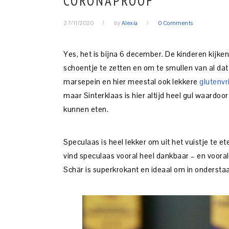
CORONAPROOF
27/11/2020
by
Alexia
0 Comments
Yes, het is bijna 6 december. De kinderen kijke
schoentje te zetten en om te smullen van al dat
marsepein en hier meestal ook lekkere
glutenvr
maar Sinterklaas is hier altijd heel gul waardo
kunnen eten.
Speculaas is heel lekker om uit het vuistje te e
vind speculaas vooral heel dankbaar – en vooral
Schär is superkrokant en ideaal om in onderstaa