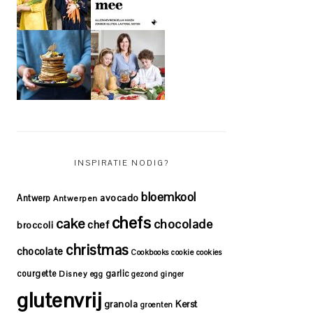
INSPIRATIE NODIG?
bloemkool
avocado
Antwerp
Antwerpen
chefs
cake
chocolade
chef
broccoli
christmas
chocolate
Cookbooks
cookie
cookies
courgette
garlic
Disney
egg
gezond
ginger
glutenvrij
granola
Kerst
groenten