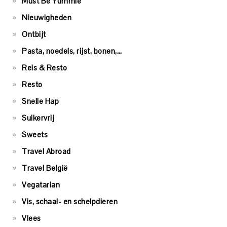
Must Be Yummie
Nieuwigheden
Ontbijt
Pasta, noedels, rijst, bonen,…
Reis & Resto
Resto
Snelle Hap
Suikervrij
Sweets
Travel Abroad
Travel België
Vegatarian
Vis, schaal- en schelpdieren
Vlees