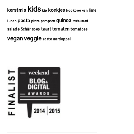
kids
kerstmis
koekjes
lime
kip
kookboeken
quinoa
pasta
lunch
pizza
pompoen
restaurant
taart
tomaten
salade
Schär
soep
tomatoes
vegan
veggie
zoete aardappel