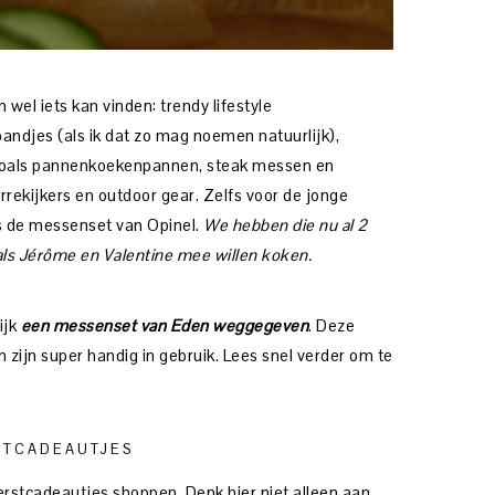
 wel iets kan vinden: trendy lifestyle
ndjes (als ik dat zo mag noemen natuurlijk),
 zoals pannenkoekenpannen, steak messen en
rrekijkers en outdoor gear. Zelfs voor de jonge
ls de messenset van Opinel.
We hebben die nu al 2
 als Jérôme en Valentine mee willen koken.
ijk
een messenset van Eden weggegeven
. Deze
zijn super handig in gebruik. Lees snel verder om te
STCADEAUTJES
erstcadeautjes shoppen. Denk hier niet alleen aan