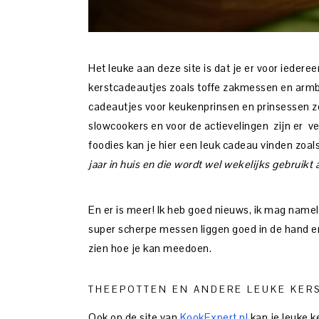
Het leuke aan deze site is dat je er voor iedereen
kerstcadeautjes zoals toffe zakmessen en armba
cadeautjes voor keukenprinsen en prinsessen
slowcookers en voor de actievelingen zijn er ve
foodies kan je hier een leuk cadeau vinden zoa
jaar in h
uis en die wordt wel wekelijks gebruikt
En er is meer! Ik heb goed nieuws, ik mag namel
super scherpe messen liggen goed in de hand en 
zien hoe je kan meedoen.
THEEPOTTEN EN ANDERE LEUKE KER
Ook op de site van
KookExpert.nl
kan je leuke k