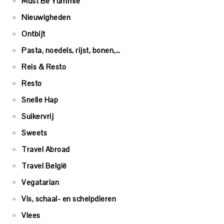
Must Be Yummie
Nieuwigheden
Ontbijt
Pasta, noedels, rijst, bonen,…
Reis & Resto
Resto
Snelle Hap
Suikervrij
Sweets
Travel Abroad
Travel België
Vegatarian
Vis, schaal- en schelpdieren
Vlees