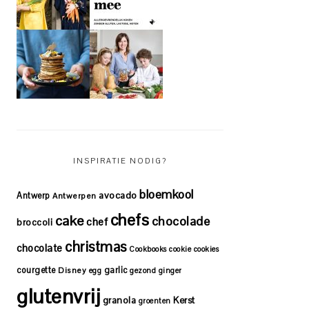
INSPIRATIE NODIG?
bloemkool
avocado
Antwerp
Antwerpen
chefs
cake
chocolade
chef
broccoli
christmas
chocolate
Cookbooks
cookie
cookies
courgette
garlic
Disney
egg
gezond
ginger
glutenvrij
granola
Kerst
groenten