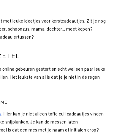
 met leuke ideetjes voor kerstcadeautjes. Zit je nog
 broer, schoonzus, mama, dochter… moet kopen?
pcadeau ertussen?
ZETEL
le online gebeuren gestort en echt wel een paar leuke
en. Het leukste van al is dat je je niet in de regen
AME
s
. Hier kan je niet alleen toffe culi cadeautjes vinden
ke snijplanken. Je kan de messen laten
ool is dat een mes met je naam of initialen erop?