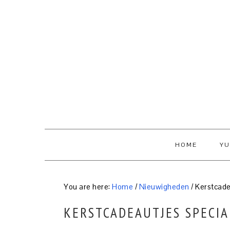
Skip
Skip
Skip
to
to
to
primary
content
primary
navigation
sidebar
HOME
YU
You are here:
Home
/
Nieuwigheden
/
Kerstcade
KERSTCADEAUTJES SPECIA