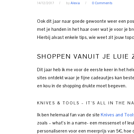
14/12/2017
by
Alexia
0 Comments
Ook dit jaar naar goede gewoonte weer een post
met je handen in het haar over wat je voor je
Hierbij alvast enkele tips, wie weet zit jouw to
SHOPPEN VANUIT JE LUIE 
Dit jaar heb ik me voor de eerste keer in het he
sites ontdekt waar je fijne cadeautjes kan bestell
en kou in de shopping drukte moet begeven.
KNIVES & TOOLS – IT’S ALL IN THE N
Ik ben helemaal fan van de site
Knives and Tool
zoals – what’s in a name- een messenset of leu
personaliseren voor een meerprijs van 5€, hoe c