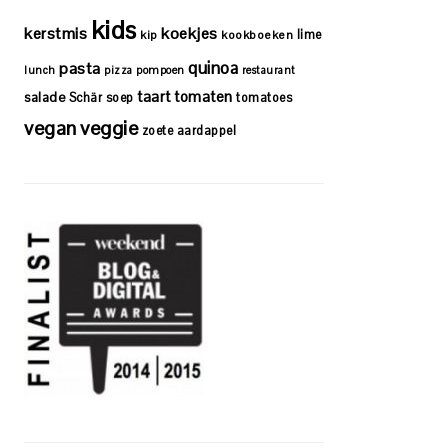
kids
kerstmis
koekjes
lime
kip
kookboeken
quinoa
pasta
lunch
pizza
pompoen
restaurant
taart
tomaten
salade
Schär
soep
tomatoes
vegan
veggie
zoete aardappel