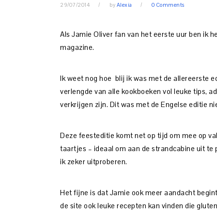
29/07/2014
by
Alexia
0 Comments
Als Jamie Oliver fan van het eerste uur ben ik h
magazine.
Ik weet nog hoe blij ik was met de allereerste 
verlengde van alle kookboeken vol leuke tips, a
verkrijgen zijn. Dit was met de Engelse editie nie
Deze feesteditie komt net op tijd om mee op va
taartjes – ideaal om aan de strandcabine uit te
ik zeker uitproberen.
Het fijne is dat Jamie ook meer aandacht begint
de site ook leuke recepten kan vinden die glutenvr