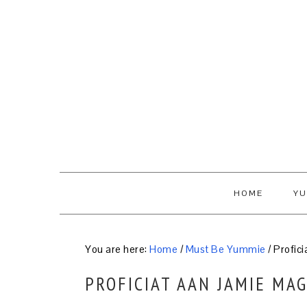
Skip
Skip
Skip
to
to
to
primary
content
primary
navigation
sidebar
HOME
YU
You are here:
Home
/
Must Be Yummie
/
Profici
PROFICIAT AAN JAMIE MA