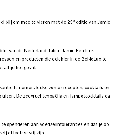
e
eel blij om mee te vieren met de 25
editie van Jamie
editie van de Nederlandstalige Jamie.Een leuk
dressen en producten die ook hier in de BeNeLux te
t altijd het geval.
kantie te nemen: leuke zomer recepten, cocktails en
 pluizen. De zeevruchtenpaëlla en jampotcocktails ga
 te spenderen aan voedselintoleranties en dat je op
ij of lactosevrij zijn.