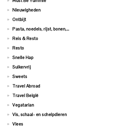
Must Be Yummie
Nieuwigheden
Ontbijt
Pasta, noedels, rijst, bonen,…
Reis & Resto
Resto
Snelle Hap
Suikervrij
Sweets
Travel Abroad
Travel België
Vegatarian
Vis, schaal- en schelpdieren
Vlees