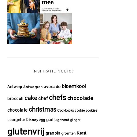
INSPIRATIE NODIG?
bloemkool
avocado
Antwerp
Antwerpen
chefs
cake
chocolade
chef
broccoli
christmas
chocolate
Cookbooks
cookie
cookies
courgette
garlic
Disney
egg
gezond
ginger
glutenvrij
granola
Kerst
groenten