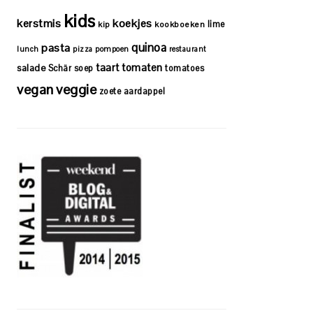
kids
kerstmis
koekjes
lime
kip
kookboeken
quinoa
pasta
lunch
pizza
pompoen
restaurant
taart
tomaten
salade
Schär
soep
tomatoes
vegan
veggie
zoete aardappel