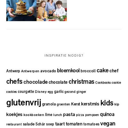
INSPIRATIE NODIG?
cake
bloemkool
chef
avocado
Antwerp
broccoli
Antwerpen
chefs
christmas
chocolade
chocolate
Cookbooks
cookie
courgette
garlic
Disney
cookies
egg
gezond
ginger
glutenvrij
kids
kerstmis
granola
Kerst
kip
groenten
quinoa
koekjes
pasta
lime
kookboeken
lunch
pizza
pompoen
vegan
taart
tomaten
salade
Schär
soep
tomatoes
restaurant