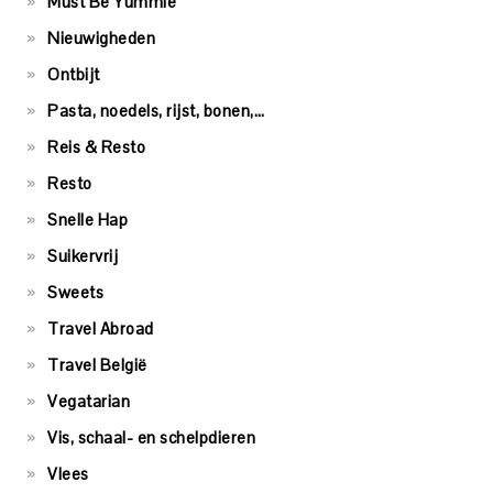
Must Be Yummie
Nieuwigheden
Ontbijt
Pasta, noedels, rijst, bonen,…
Reis & Resto
Resto
Snelle Hap
Suikervrij
Sweets
Travel Abroad
Travel België
Vegatarian
Vis, schaal- en schelpdieren
Vlees