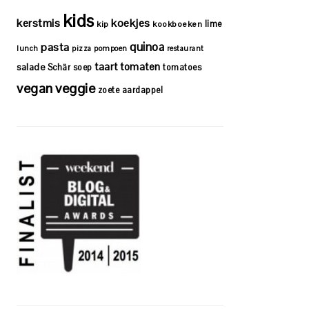
kids
kerstmis
koekjes
lime
kip
kookboeken
quinoa
pasta
lunch
pizza
pompoen
restaurant
taart
tomaten
salade
Schär
soep
tomatoes
vegan
veggie
zoete aardappel