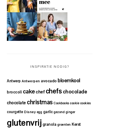
INSPIRATIE NODIG?
bloemkool
avocado
Antwerp
Antwerpen
chefs
cake
chocolade
chef
broccoli
christmas
chocolate
Cookbooks
cookie
cookies
courgette
garlic
Disney
egg
gezond
ginger
glutenvrij
granola
Kerst
groenten