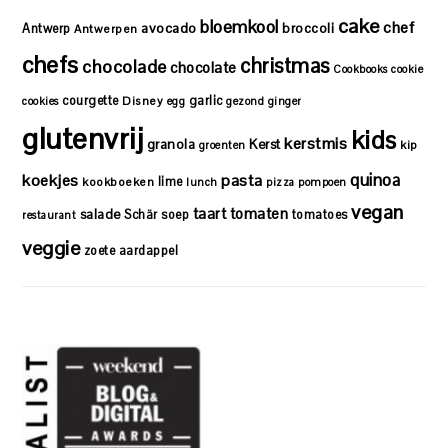
cake
bloemkool
chef
avocado
Antwerp
broccoli
Antwerpen
chefs
christmas
chocolade
chocolate
Cookbooks
cookie
courgette
garlic
Disney
cookies
egg
gezond
ginger
glutenvrij
kids
kerstmis
granola
Kerst
kip
groenten
quinoa
koekjes
pasta
lime
kookboeken
lunch
pizza
pompoen
vegan
taart
tomaten
salade
Schär
soep
tomatoes
restaurant
veggie
zoete aardappel