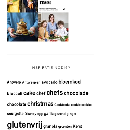
INSPIRATIE NODIG?
bloemkool
avocado
Antwerp
Antwerpen
chefs
cake
chocolade
chef
broccoli
christmas
chocolate
Cookbooks
cookie
cookies
courgette
garlic
Disney
egg
gezond
ginger
glutenvrij
granola
Kerst
groenten