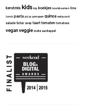
kids
kerstmis
koekjes
lime
kip
kookboeken
quinoa
pasta
lunch
pizza
pompoen
restaurant
taart
tomaten
salade
Schär
soep
tomatoes
vegan
veggie
zoete aardappel