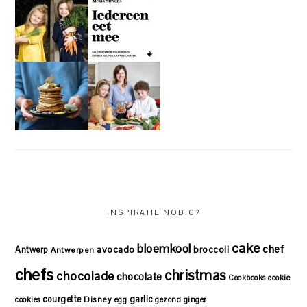
INSPIRATIE NODIG?
cake
bloemkool
chef
avocado
Antwerp
broccoli
Antwerpen
chefs
christmas
chocolade
chocolate
Cookbooks
cookie
courgette
garlic
Disney
cookies
egg
gezond
ginger