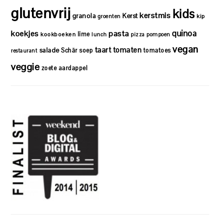
glutenvrij
kids
kerstmis
granola
Kerst
kip
groenten
quinoa
koekjes
pasta
lime
kookboeken
lunch
pizza
pompoen
vegan
taart
tomaten
salade
Schär
soep
tomatoes
restaurant
veggie
zoete aardappel