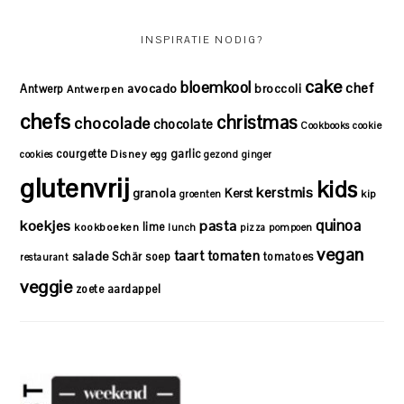
INSPIRATIE NODIG?
cake
bloemkool
chef
avocado
Antwerp
broccoli
Antwerpen
chefs
christmas
chocolade
chocolate
Cookbooks
cookie
courgette
garlic
Disney
cookies
egg
gezond
ginger
glutenvrij
kids
kerstmis
granola
Kerst
kip
groenten
quinoa
koekjes
pasta
lime
kookboeken
lunch
pizza
pompoen
vegan
taart
tomaten
salade
Schär
soep
tomatoes
restaurant
veggie
zoete aardappel