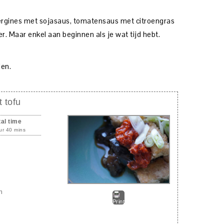
ergines met sojasaus, tomatensaus met citroengras
r. Maar enkel aan beginnen als je wat tijd hebt.
den.
 tofu
tal time
ur 40 mins
n
Print