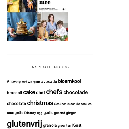
INSPIRATIE NODIG?
bloemkool
avocado
Antwerp
Antwerpen
chefs
cake
chocolade
chef
broccoli
christmas
chocolate
Cookbooks
cookie
cookies
courgette
garlic
Disney
egg
gezond
ginger
glutenvrij
granola
Kerst
groenten