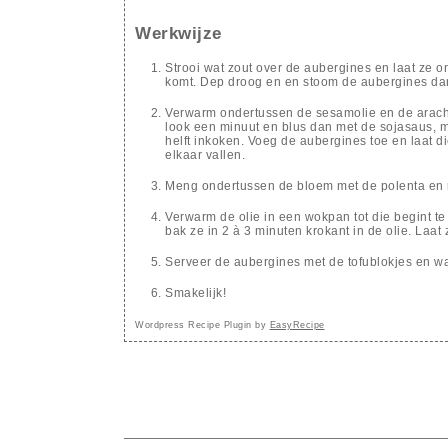
Werkwijze
Strooi wat zout over de aubergines en laat ze on
komt. Dep droog en en stoom de aubergines da
Verwarm ondertussen de sesamolie en de arachi
look een minuut en blus dan met de sojasaus, miri
helft inkoken. Voeg de aubergines toe en laat d
elkaar vallen.
Meng ondertussen de bloem met de polenta en ro
Verwarm de olie in een wokpan tot die begint t
bak ze in 2 à 3 minuten krokant in de olie. Laat
Serveer de aubergines met de tofublokjes en wat
Smakelijk!
Wordpress Recipe Plugin by
EasyRecipe