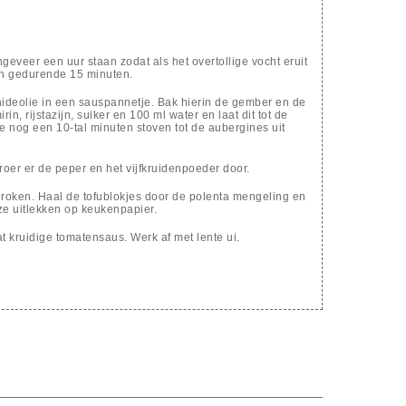
geveer een uur staan zodat als het overtollige vocht eruit
n gedurende 15 minuten.
deolie in een sauspannetje. Bak hierin de gember en de
n, rijstazijn, suiker en 100 ml water en laat dit tot de
ie nog een 10-tal minuten stoven tot de aubergines uit
er er de peper en het vijfkruidenpoeder door.
e roken. Haal de tofublokjes door de polenta mengeling en
 ze uitlekken op keukenpapier.
 kruidige tomatensaus. Werk af met lente ui.