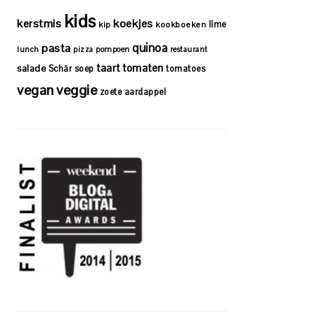
kids
kerstmis
koekjes
lime
kip
kookboeken
quinoa
pasta
lunch
pizza
pompoen
restaurant
taart
tomaten
salade
Schär
soep
tomatoes
vegan
veggie
zoete aardappel