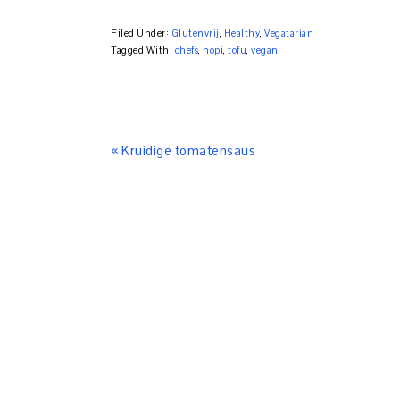
Filed Under:
Glutenvrij
,
Healthy
,
Vegatarian
Tagged With:
chefs
,
nopi
,
tofu
,
vegan
« Kruidige tomatensaus