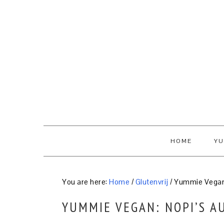
Skip
Skip
Skip
to
to
to
primary
content
primary
navigation
sidebar
HOME
YU
You are here:
Home
/
Glutenvrij
/
Yummie Vegan:
YUMMIE VEGAN: NOPI’S A