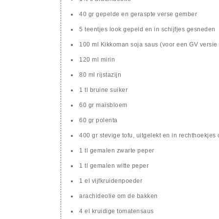
40 gr gepelde en geraspte verse gember
5 teentjes look gepeld en in schijfjes gesneden
100 ml Kikkoman soja saus (voor een GV versie 
120 ml mirin
80 ml rijstazijn
1 tl bruine suiker
60 gr maïsbloem
60 gr polenta
400 gr stevige tofu, uitgelekt en in rechthoekje
1 tl gemalen zwarte peper
1 tl gemalen witte peper
1 el vijfkruidenpoeder
arachideolie om de bakken
4 el kruidige tomatensaus