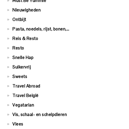
Must Be Yummie
Nieuwigheden
Ontbijt
Pasta, noedels, rijst, bonen,…
Reis & Resto
Resto
Snelle Hap
Suikervrij
Sweets
Travel Abroad
Travel België
Vegatarian
Vis, schaal- en schelpdieren
Vlees