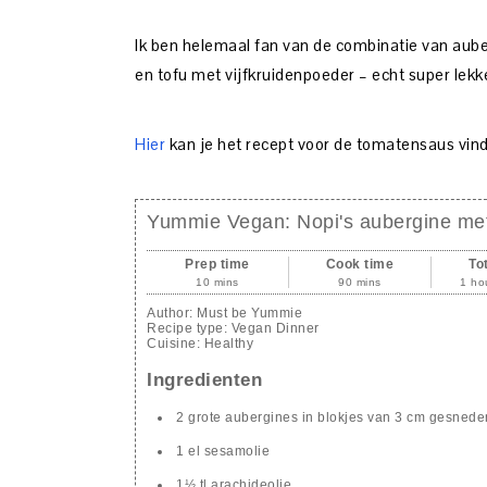
Ik ben helemaal fan van de combinatie van aub
en tofu met vijfkruidenpoeder – echt super lekke
Hier
kan je het recept voor de tomatensaus vin
Yummie Vegan: Nopi's aubergine met
Prep time
Cook time
To
10 mins
90 mins
1 ho
Author:
Must be Yummie
Recipe type:
Vegan Dinner
Cuisine:
Healthy
Ingredienten
2 grote aubergines in blokjes van 3 cm gesnede
1 el sesamolie
1½ tl arachideolie