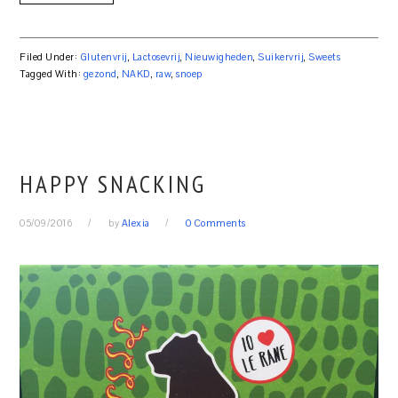
Filed Under:
Glutenvrij
,
Lactosevrij
,
Nieuwigheden
,
Suikervrij
,
Sweets
Tagged With:
gezond
,
NAKD
,
raw
,
snoep
HAPPY SNACKING
05/09/2016
by
Alexia
0 Comments