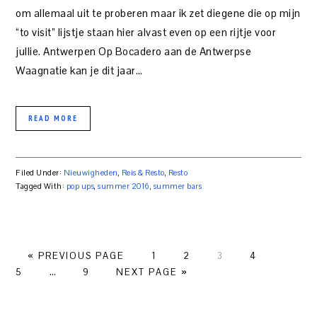
om allemaal uit te proberen maar ik zet diegene die op mijn
“to visit” lijstje staan hier alvast even op een rijtje voor
jullie. Antwerpen Op Bocadero aan de Antwerpse
Waagnatie kan je dit jaar…
READ MORE
Filed Under:
Nieuwigheden
,
Reis & Resto
,
Resto
Tagged With:
pop ups
,
summer 2016
,
summer bars
PAGE
PAGE
PAGE
PAGE
PAGE
« PREVIOUS PAGE
1
2
3
4
PAGE
5
…
9
NEXT PAGE »
PRIMARY