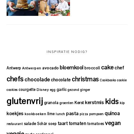
INSPIRATIE NODIG?
cake
bloemkool
chef
avocado
Antwerp
broccoli
Antwerpen
chefs
christmas
chocolade
chocolate
Cookbooks
cookie
courgette
garlic
Disney
cookies
egg
gezond
ginger
glutenvrij
kids
kerstmis
granola
Kerst
kip
groenten
quinoa
koekjes
pasta
lime
kookboeken
lunch
pizza
pompoen
vegan
taart
tomaten
salade
Schär
soep
tomatoes
restaurant
veggie