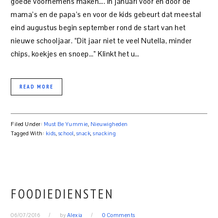
goede voornemens maken…. in januari voor en door de
mama’s en de papa’s en voor de kids gebeurt dat meestal
eind augustus begin september rond de start van het
nieuwe schooljaar. “Dit jaar niet te veel Nutella, minder
chips, koekjes en snoep…” Klinkt het u…
READ MORE
Filed Under:
Must Be Yummie
,
Nieuwigheden
Tagged With:
kids
,
school
,
snack
,
snacking
FOODIEDIENSTEN
06/07/2016
by
Alexia
0 Comments