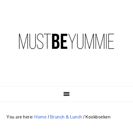
Skip
Skip
Skip
to
to
to
primary
content
primary
navigation
sidebar
You are here:
Home
/
Brunch & Lunch
/
Kookboeken