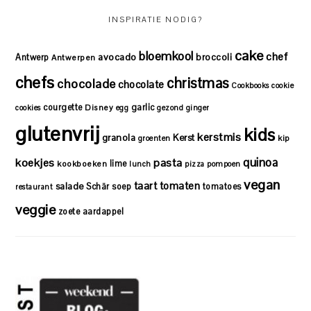
INSPIRATIE NODIG?
cake
bloemkool
chef
avocado
Antwerp
broccoli
Antwerpen
chefs
christmas
chocolade
chocolate
Cookbooks
cookie
courgette
garlic
Disney
cookies
egg
gezond
ginger
glutenvrij
kids
kerstmis
granola
Kerst
kip
groenten
quinoa
koekjes
pasta
lime
kookboeken
lunch
pizza
pompoen
vegan
taart
tomaten
salade
Schär
soep
tomatoes
restaurant
veggie
zoete aardappel