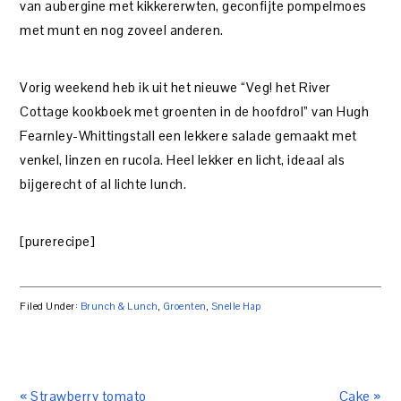
van aubergine met kikkererwten, geconfijte pompelmoes
met munt en nog zoveel anderen.
Vorig weekend heb ik uit het nieuwe “Veg! het River
Cottage kookboek met groenten in de hoofdrol” van Hugh
Fearnley-Whittingstall een lekkere salade gemaakt met
venkel, linzen en rucola. Heel lekker en licht, ideaal als
bijgerecht of al lichte lunch.
[purerecipe]
Filed Under:
Brunch & Lunch
,
Groenten
,
Snelle Hap
« Strawberry tomato
Cake »