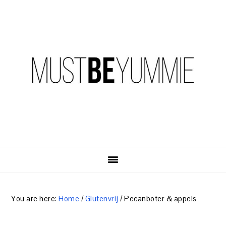
Skip
Skip
Skip
to
to
to
primary
content
primary
navigation
sidebar
You are here:
Home
/
Glutenvrij
/
Pecanboter & appels