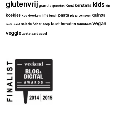
glutenvrij
kids
kerstmis
granola
Kerst
kip
groenten
quinoa
koekjes
pasta
lime
kookboeken
lunch
pizza
pompoen
vegan
taart
tomaten
salade
Schär
soep
tomatoes
restaurant
veggie
zoete aardappel