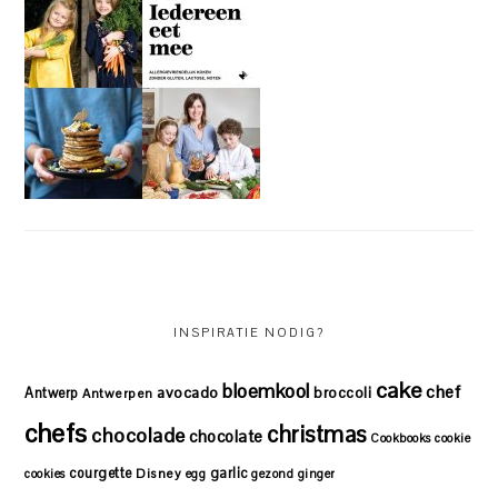
INSPIRATIE NODIG?
cake
bloemkool
chef
avocado
Antwerp
broccoli
Antwerpen
chefs
christmas
chocolade
chocolate
Cookbooks
cookie
courgette
garlic
Disney
cookies
egg
gezond
ginger