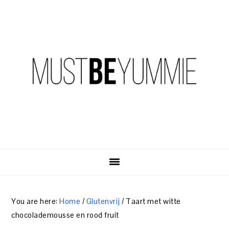
Skip
Skip
Skip
to
to
to
primary
content
primary
navigation
sidebar
You are here:
Home
/
Glutenvrij
/
Taart met witte
chocolademousse en rood fruit