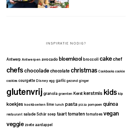
INSPIRATIE NODIG?
cake
bloemkool
chef
avocado
Antwerp
broccoli
Antwerpen
chefs
christmas
chocolade
chocolate
Cookbooks
cookie
courgette
garlic
Disney
cookies
egg
gezond
ginger
glutenvrij
kids
kerstmis
granola
Kerst
kip
groenten
quinoa
koekjes
pasta
lime
kookboeken
lunch
pizza
pompoen
vegan
taart
tomaten
salade
Schär
soep
tomatoes
restaurant
veggie
zoete aardappel