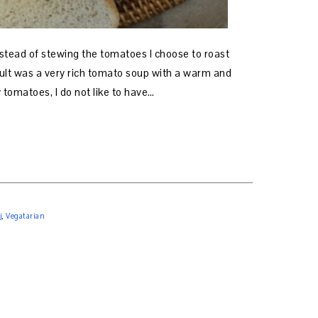
 stead of stewing the tomatoes I choose to roast
sult was a very rich tomato soup with a warm and
y tomatoes, I do not like to have…
j
,
Vegatarian