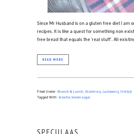
Since Mr Husband is on a gluten free diet I am o
recipes. It is like a quest for something non ex
free bread that equals the ‘real stuff’. All exis
READ MORE
Filed Under:
Brunch & Lunch
,
Glutenvrij
,
Lactosevrij
,
Ontbijt
Tagged With:
brioche
,
brown sugar
SPECULAAS