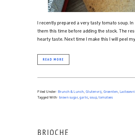
I recently prepared a very tasty tomato soup. In
them this time before adding the stock. The re
hearty taste. Next time I make this I will peel m
READ MORE
Filed Under:
Brunch & Lunch
,
Glutenvrij
,
Groenten
,
Lactosevri
Tagged With:
brown sugar
,
garlic
,
soup
,
tomatoes
BRIOCHE