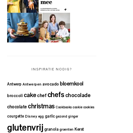
INSPIRATIE NODIG?
bloemkool
avocado
Antwerp
Antwerpen
chefs
cake
chocolade
chef
broccoli
christmas
chocolate
Cookbooks
cookie
cookies
courgette
garlic
Disney
egg
gezond
ginger
glutenvrij
granola
Kerst
groenten