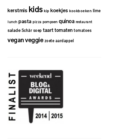
kids
kerstmis
koekjes
lime
kip
kookboeken
quinoa
pasta
lunch
pizza
pompoen
restaurant
taart
tomaten
salade
Schär
soep
tomatoes
vegan
veggie
zoete aardappel