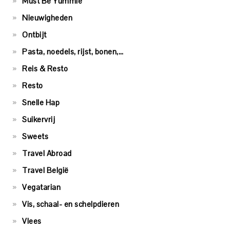
Must Be Yummie
Nieuwigheden
Ontbijt
Pasta, noedels, rijst, bonen,…
Reis & Resto
Resto
Snelle Hap
Suikervrij
Sweets
Travel Abroad
Travel België
Vegatarian
Vis, schaal- en schelpdieren
Vlees