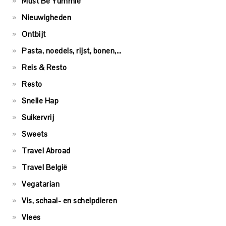
Must Be Yummie
Nieuwigheden
Ontbijt
Pasta, noedels, rijst, bonen,…
Reis & Resto
Resto
Snelle Hap
Suikervrij
Sweets
Travel Abroad
Travel België
Vegatarian
Vis, schaal- en schelpdieren
Vlees