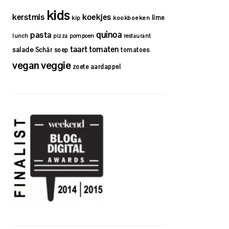
kids
kerstmis
koekjes
lime
kip
kookboeken
quinoa
pasta
lunch
pizza
pompoen
restaurant
taart
tomaten
salade
Schär
soep
tomatoes
vegan
veggie
zoete aardappel