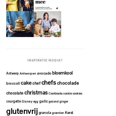
INSPIRATIE NODIG?
bloemkool
avocado
Antwerp
Antwerpen
chefs
cake
chocolade
chef
broccoli
christmas
chocolate
Cookbooks
cookie
cookies
courgette
garlic
Disney
egg
gezond
ginger
glutenvrij
granola
Kerst
groenten