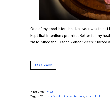
One of my good intentions last year was to eat le
kept that intention / promise. Better for my hea
taste. Since the “Dagen Zonder Vlees” started ag
…
READ MORE
Filed Under:
Vlees
Tagged With:
chefs
,
duke of berkshire
,
pork
,
willem hiele