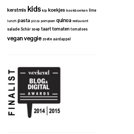
kids
kerstmis
koekjes
lime
kip
kookboeken
quinoa
pasta
lunch
pizza
pompoen
restaurant
taart
tomaten
salade
Schär
soep
tomatoes
vegan
veggie
zoete aardappel