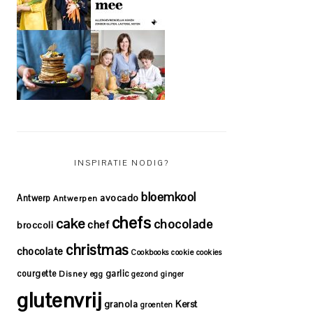
INSPIRATIE NODIG?
bloemkool
avocado
Antwerp
Antwerpen
chefs
cake
chocolade
chef
broccoli
christmas
chocolate
Cookbooks
cookie
cookies
courgette
garlic
Disney
egg
gezond
ginger
glutenvrij
granola
Kerst
groenten