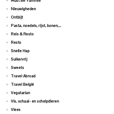
Must Be Yummie
Nieuwigheden
Ontbijt
Pasta, noedels, rijst, bonen,…
Reis & Resto
Resto
Snelle Hap
Suikervrij
Sweets
Travel Abroad
Travel België
Vegatarian
Vis, schaal- en schelpdieren
Vlees