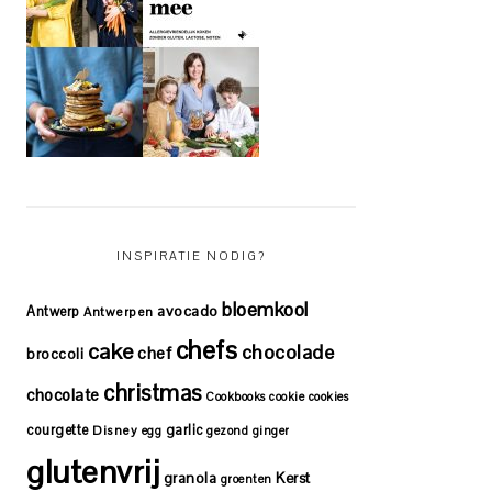
INSPIRATIE NODIG?
bloemkool
avocado
Antwerp
Antwerpen
chefs
cake
chocolade
chef
broccoli
christmas
chocolate
Cookbooks
cookie
cookies
courgette
garlic
Disney
egg
gezond
ginger
glutenvrij
granola
Kerst
groenten