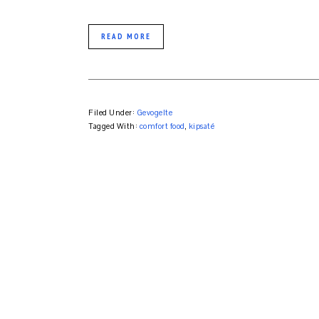
READ MORE
Filed Under:
Gevogelte
Tagged With:
comfort food
,
kipsaté