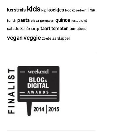
kids
kerstmis
koekjes
lime
kip
kookboeken
quinoa
pasta
lunch
pizza
pompoen
restaurant
taart
tomaten
salade
Schär
soep
tomatoes
vegan
veggie
zoete aardappel