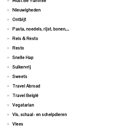
Must Be Yummie
Nieuwigheden
Ontbijt
Pasta, noedels, rijst, bonen,…
Reis & Resto
Resto
Snelle Hap
Suikervrij
Sweets
Travel Abroad
Travel België
Vegatarian
Vis, schaal- en schelpdieren
Vlees