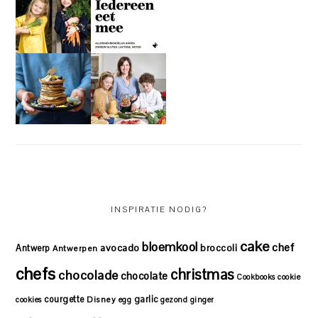
INSPIRATIE NODIG?
cake
bloemkool
chef
avocado
Antwerp
broccoli
Antwerpen
chefs
christmas
chocolade
chocolate
Cookbooks
cookie
courgette
garlic
Disney
cookies
egg
gezond
ginger