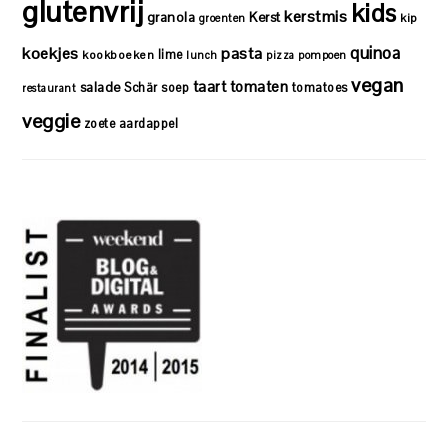
glutenvrij
kids
kerstmis
granola
Kerst
kip
groenten
quinoa
koekjes
pasta
lime
kookboeken
lunch
pizza
pompoen
vegan
taart
tomaten
salade
Schär
soep
tomatoes
restaurant
veggie
zoete aardappel