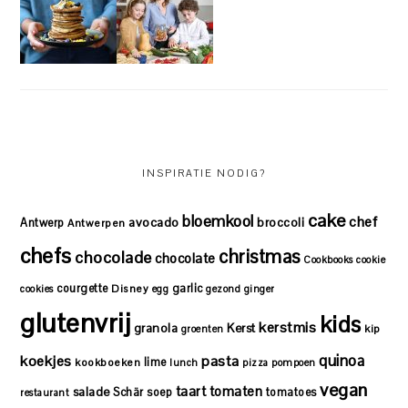
INSPIRATIE NODIG?
cake
bloemkool
chef
avocado
Antwerp
broccoli
Antwerpen
chefs
christmas
chocolade
chocolate
Cookbooks
cookie
courgette
garlic
Disney
cookies
egg
gezond
ginger
glutenvrij
kids
kerstmis
granola
Kerst
kip
groenten
quinoa
koekjes
pasta
lime
kookboeken
lunch
pizza
pompoen
vegan
taart
tomaten
salade
Schär
soep
tomatoes
restaurant