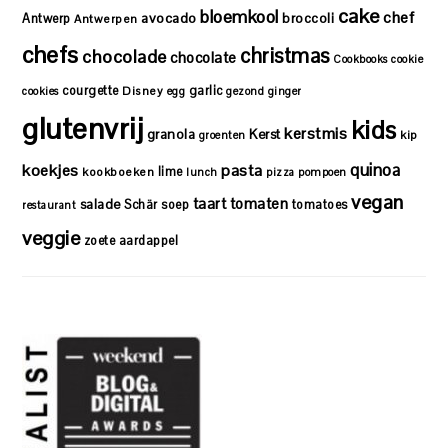
cake
bloemkool
chef
avocado
Antwerp
broccoli
Antwerpen
chefs
christmas
chocolade
chocolate
Cookbooks
cookie
courgette
garlic
Disney
cookies
egg
gezond
ginger
glutenvrij
kids
kerstmis
granola
Kerst
kip
groenten
quinoa
koekjes
pasta
lime
kookboeken
lunch
pizza
pompoen
vegan
taart
tomaten
salade
Schär
soep
tomatoes
restaurant
veggie
zoete aardappel