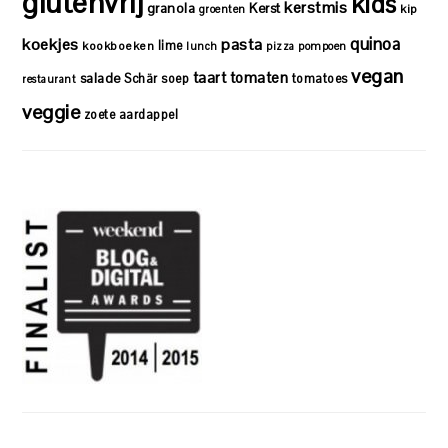
glutenvrij
kids
kerstmis
granola
Kerst
kip
groenten
quinoa
koekjes
pasta
lime
kookboeken
lunch
pizza
pompoen
vegan
taart
tomaten
salade
Schär
soep
tomatoes
restaurant
veggie
zoete aardappel