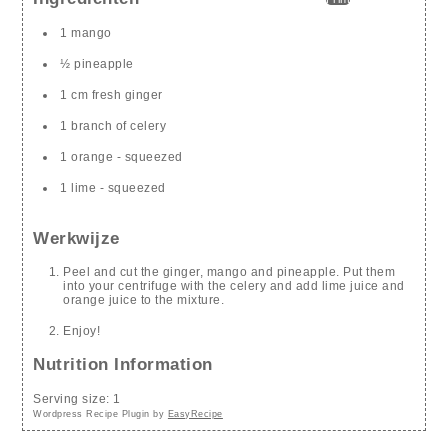
1 mango
½ pineapple
1 cm fresh ginger
1 branch of celery
1 orange - squeezed
1 lime - squeezed
Werkwijze
Peel and cut the ginger, mango and pineapple. Put them
into your centrifuge with the celery and add lime juice and
orange juice to the mixture.
Enjoy!
Nutrition Information
Serving size:
1
Wordpress Recipe Plugin by
EasyRecipe