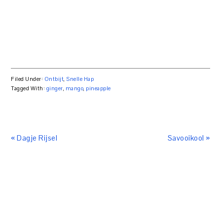
Filed Under:
Ontbijt
,
Snelle Hap
Tagged With:
ginger
,
mango
,
pineapple
« Dagje Rijsel
Savooikool »