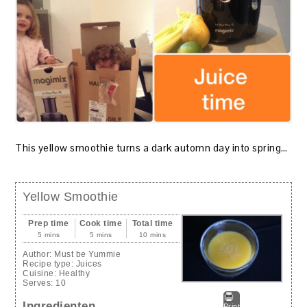
This yellow smoothie turns a dark automn day into spring…
Yellow Smoothie
Prep time
Cook time
Total time
5 mins
5 mins
10 mins
Author:
Must be Yummie
Recipe type:
Juices
Cuisine:
Healthy
Serves:
10
Ingredienten
Print