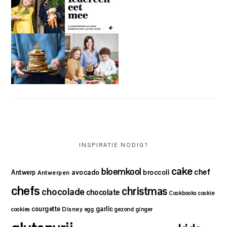
INSPIRATIE NODIG?
cake
bloemkool
chef
avocado
Antwerp
broccoli
Antwerpen
chefs
christmas
chocolade
chocolate
Cookbooks
cookie
courgette
garlic
Disney
cookies
egg
gezond
ginger