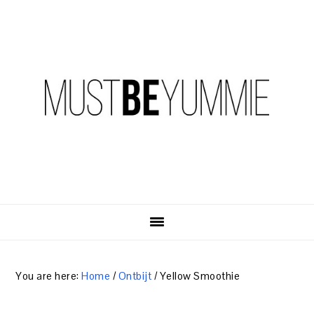
Skip
Skip
Skip
to
to
to
primary
content
primary
navigation
sidebar
You are here:
Home
/
Ontbijt
/
Yellow Smoothie