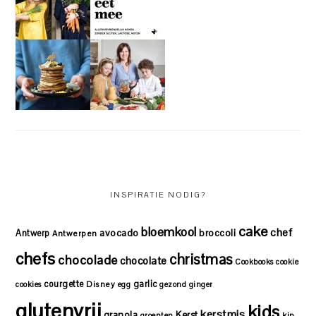
INSPIRATIE NODIG?
cake
bloemkool
chef
avocado
Antwerp
broccoli
Antwerpen
chefs
christmas
chocolade
chocolate
Cookbooks
cookie
courgette
garlic
Disney
cookies
egg
gezond
ginger
glutenvrij
kids
kerstmis
granola
Kerst
kip
groenten