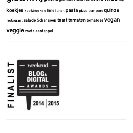
quinoa
koekjes
pasta
lime
kookboeken
lunch
pizza
pompoen
vegan
taart
tomaten
salade
Schär
soep
tomatoes
restaurant
veggie
zoete aardappel