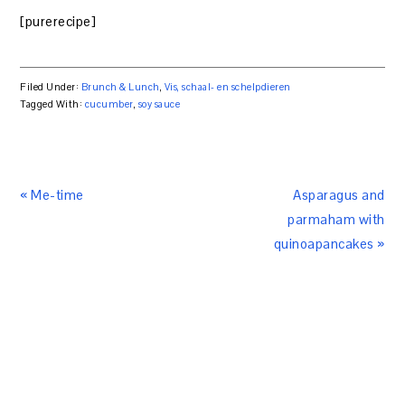
[purerecipe]
Filed Under:
Brunch & Lunch
,
Vis, schaal- en schelpdieren
Tagged With:
cucumber
,
soy sauce
« Me-time
Asparagus and
parmaham with
quinoapancakes »