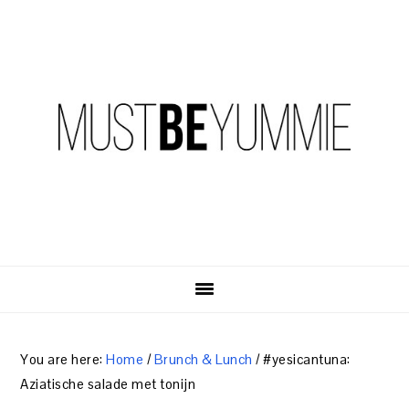
Skip
Skip
Skip
to
to
to
primary
content
primary
navigation
sidebar
You are here:
Home
/
Brunch & Lunch
/
#yesicantuna:
Aziatische salade met tonijn