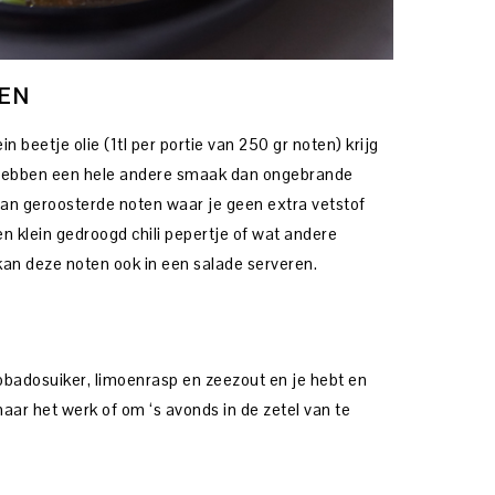
EN
n beetje olie (1tl per portie van 250 gr noten) krijg
 hebben een hele andere smaak dan ongebrande
an geroosterde noten waar je geen extra vetstof
n klein gedroogd chili pepertje of wat andere
 kan deze noten ook in een salade serveren.
adosuiker, limoenrasp en zeezout en je hebt en
ar het werk of om ‘s avonds in de zetel van te