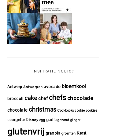
INSPIRATIE NODIG?
bloemkool
avocado
Antwerp
Antwerpen
chefs
cake
chocolade
chef
broccoli
christmas
chocolate
Cookbooks
cookie
cookies
courgette
garlic
Disney
egg
gezond
ginger
glutenvrij
granola
Kerst
groenten