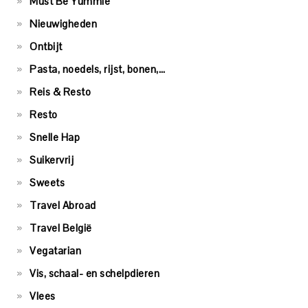
Must Be Yummie
Nieuwigheden
Ontbijt
Pasta, noedels, rijst, bonen,…
Reis & Resto
Resto
Snelle Hap
Suikervrij
Sweets
Travel Abroad
Travel België
Vegatarian
Vis, schaal- en schelpdieren
Vlees