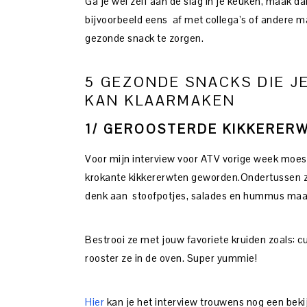
Ga je wel zelf aan de slag in je keuken, maak 
bijvoorbeeld eens af met collega’s of andere 
gezonde snack te zorgen.
5 GEZONDE SNACKS DIE J
KAN KLAARMAKEN
1/ GEROOSTERDE KIKKERER
Voor mijn interview voor ATV vorige week moest 
krokante kikkererwten geworden.Ondertussen zi
denk aan stoofpotjes, salades en hummus maar w
Bestrooi ze met jouw favoriete kruiden zoals: c
rooster ze in de oven. Super yummie!
Hier
kan je het interview trouwens nog een beki