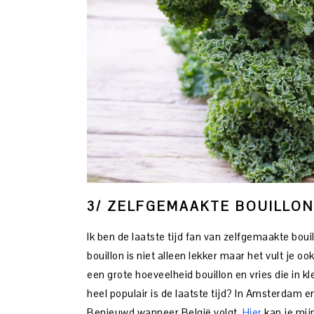
3/ ZELFGEMAAKTE BOUILLON
Ik ben de laatste tijd fan van zelfgemaakte b
bouillon is niet alleen lekker maar het vult je oo
een grote hoeveelheid bouillon en vries die in kl
heel populair is de laatste tijd? In Amsterdam e
Benieuwd wanneer België volgt.
Hier
kan je mijn