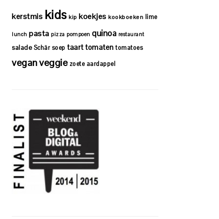
kids
kerstmis
koekjes
lime
kip
kookboeken
quinoa
pasta
lunch
pizza
pompoen
restaurant
taart
tomaten
salade
Schär
soep
tomatoes
vegan
veggie
zoete aardappel