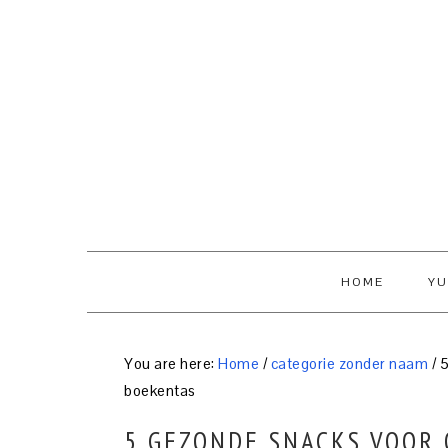
Skip
Skip
Skip
to
to
to
primary
content
primary
navigation
sidebar
HOME
YU
You are here:
Home
/
categorie zonder naam
/
5
boekentas
5 GEZONDE SNACKS VOOR 