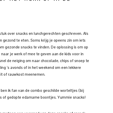
stuk over snacks en lunchgerechten geschreven. Als
om gezond te eten. Soms krijg je opeens zin om iets
k om gezonde snacks te vinden. De oplossing is om op
naar je werk of mee te geven aan de kids voor in
nel de neiging om naar chocolade, chips of snoep te
iding ’s avonds of in het weekend om een lekkere
fruit of rauwkost meenemen.
 ben ik fan van de combo geschilde worteltjes (bij
mus of gedopte edamame boontjes. Yummie snacks!