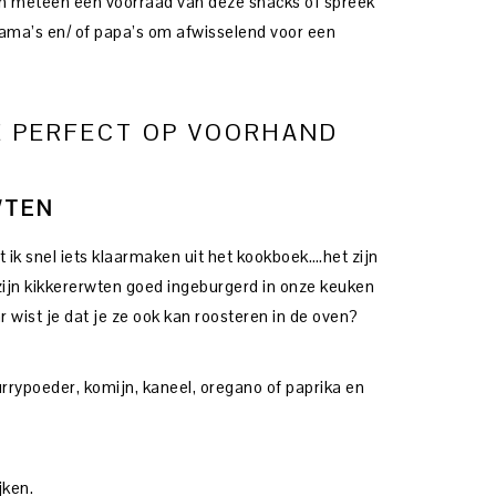
dan meteen een voorraad van deze snacks of spreek
mama’s en/ of papa’s om afwisselend voor een
E PERFECT OP VOORHAND
WTEN
ik snel iets klaarmaken uit het kookboek….het zijn
jn kikkererwten goed ingeburgerd in onze keuken
ist je dat je ze ook kan roosteren in de oven?
urrypoeder, komijn, kaneel, oregano of paprika en
jken.