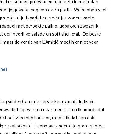
n alles kunnen proeven en heb je zin in meer dan
stel je gewoon nog een extra portie. We hebben veel
proefd, mijn favoriete gerechtjes waren: zoete
rdappel met gerookte paling, gebakken zwezerik
t een heerlijke salade en soft shell crab. De beste
i, maar de versie van L’Amitié moet hier niet voor
.net
slag vinden) voor de eerste keer van de Indische
ieuwsgierig geworden naar meer. Toen ik hoorde dat
de hoek van mijn kantoor, moest ik dat dan ook
ellige zaak aan de Troonplaats neemt je meteen mee
, gezellige sfeer en toffe gerechtjes maken een