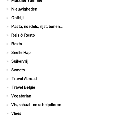
Must Be Yummie
Nieuwigheden
Ontbijt
Pasta, noedels, rijst, bonen,…
Reis & Resto
Resto
Snelle Hap
Suikervrij
Sweets
Travel Abroad
Travel België
Vegatarian
Vis, schaal- en schelpdieren
Vlees