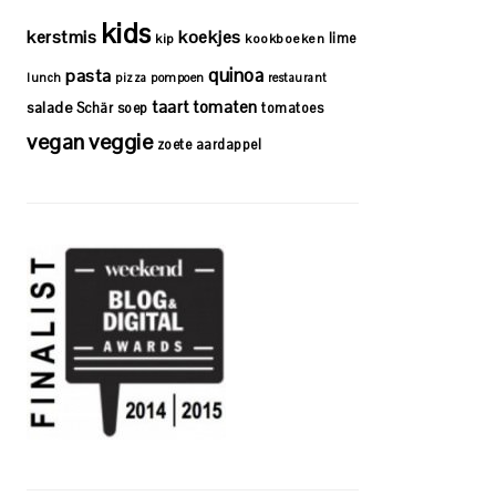
kids
kerstmis
koekjes
lime
kip
kookboeken
quinoa
pasta
lunch
pizza
pompoen
restaurant
taart
tomaten
salade
Schär
soep
tomatoes
vegan
veggie
zoete aardappel