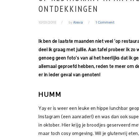
ONTDEKKINGEN
10/03/2018
by
Alexia
1 Comment
Ik ben de laatste maanden niet veel ‘op restaur
deel ik graag met jullie. Aan tafel probeer ik zo 
genoeg geen foto’s van al het heerlijks dat ik g
allemaal geproefd hebben, reden te meer om dez
er in ieder geval van genoten!
HUMM
Yay er is weer een leuke en hippe lunchbar geop
Instagram (een aanrader!) en was dan ook supe
in oktober. Hier krijg je broodjes geserveerd 
maar toch cosy omgeving. Wil je glutenvrij ete