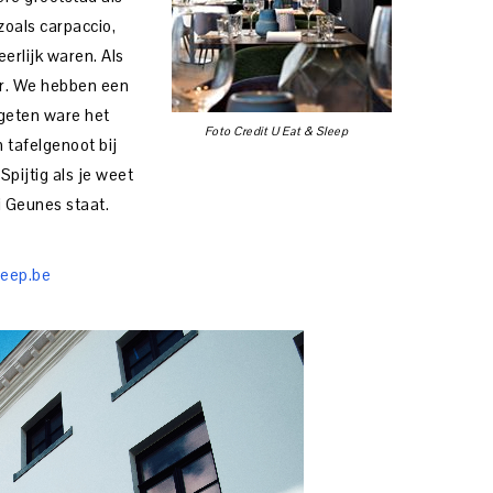
zoals carpaccio,
erlijk waren. Als
ur. We hebben een
egeten ware het
Foto Credit U Eat & Sleep
n tafelgenoot bij
Spijtig als je weet
i Geunes staat.
eep.be