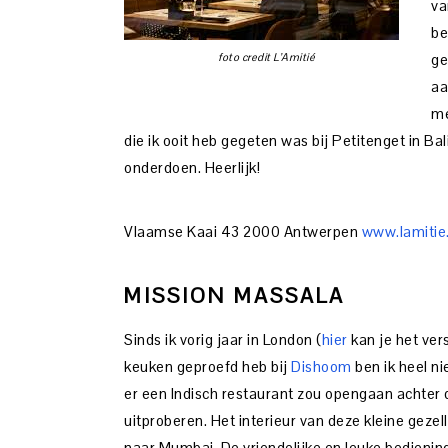
va
be
foto credit L’Amitié
ge
aa
me
die ik ooit heb gegeten was bij Petitenget in Bal
onderdoen. Heerlijk!
Vlaamse Kaai 43 2000 Antwerpen
www.lamitie
MISSION MASSALA
Sinds ik vorig jaar in London (
hier
kan je het ver
keuken geproefd heb bij
Dishoom
ben ik heel n
er een Indisch restaurant zou opengaan achter 
uitproberen. Het interieur van deze kleine gez
naar Mumbai. De vriendelijke en leuke bediening