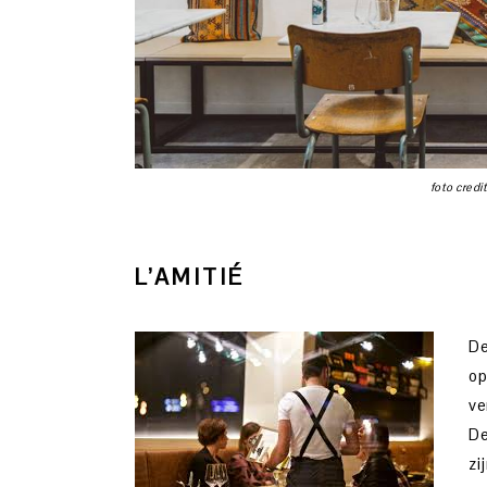
foto cred
L’AMITIÉ
De
op
ve
De
zi