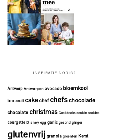
INSPIRATIE NODIG?
bloemkool
avocado
Antwerp
Antwerpen
chefs
cake
chocolade
chef
broccoli
christmas
chocolate
Cookbooks
cookie
cookies
courgette
garlic
Disney
egg
gezond
ginger
glutenvrij
granola
Kerst
groenten