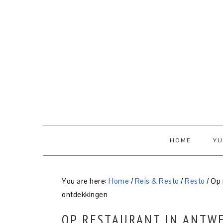
Skip
Skip
Skip
to
to
to
primary
content
primary
navigation
sidebar
HOME
YU
You are here:
Home
/
Reis & Resto
/
Resto
/
Op 
ontdekkingen
OP RESTAURANT IN ANTW