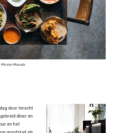
t Mission Massala
 dag door terecht
tgebreid diner en
bar en het
ere grootstad als