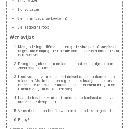
3 liter water
4 el sojasaus
8 el mirin (Japanse kookwijn)
1 el esdoornsiroop
Werkwijze
Meng alle ingrediënten in een grote stoofpan of soepketel.
Ik gebruikte mijn grote Cocotte van Le Creuset maar die zat
echt wel vol.
Breng het geheel aan de kook en laat een uurtje op een
zacht vuur sudderen.
Haal van het vuur en zet het deksel op de kookpot en laat
afkoelen. Als de bouillon afgekoeld is haal je de kip eruit
en zeef de rest van de bouillon. Giet het vocht terug in de
Cocotte en gooi de kruiden weg.
Laat de bouillon verder afkoelen in de koelkast en ontvet
met een keukenpapier.
Vries de bouillon in of bewaar in de koelkast tot gebruik.
Enjoy!