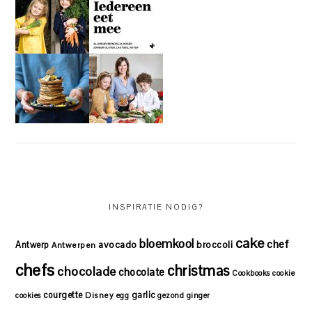
INSPIRATIE NODIG?
cake
bloemkool
chef
avocado
Antwerp
broccoli
Antwerpen
chefs
christmas
chocolade
chocolate
Cookbooks
cookie
courgette
garlic
Disney
cookies
egg
gezond
ginger