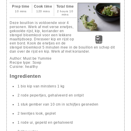
Prep time
Cook time
Total time
10 mins
120 mins
2 hours 10
mins
Deze bouillon is voldoende voor 4
personen. Werk af met verse erwtjes,
gekookte rijst, kip, koriander en
stengel bloemkool voor een lekkere
maaltijdsoep. Dresseer kip en rijst op
Print
een bord. Kook de erwtjes en de
stengel bloemkool 5 minuten mee in de bouillon en schep dit
dan over de rijst en kip. Werk af met koriander.
Author:
Must be Yummie
Recipe type:
Soep
Cuisine:
healthy
Ingredienten
1 bio kip van minstens 1 kg
2 rode pepertjes, gehalveerd en ontpit
1 stuk gember van 10 cm in schijfjes gesneden
2 teentjes look, geplet
1 rode ui, gepeld en gehalveerd