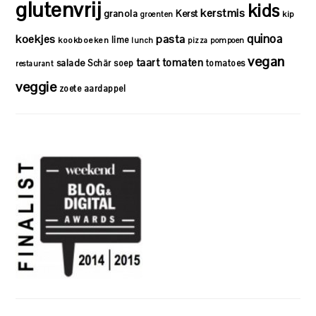
glutenvrij
kids
kerstmis
granola
Kerst
kip
groenten
quinoa
koekjes
pasta
lime
kookboeken
lunch
pizza
pompoen
vegan
taart
tomaten
salade
Schär
soep
tomatoes
restaurant
veggie
zoete aardappel