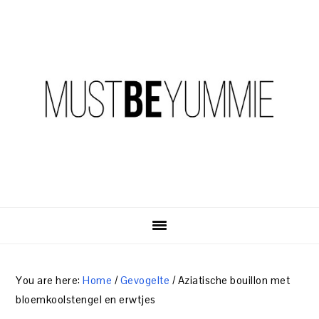
Skip
Skip
Skip
to
to
to
primary
content
primary
navigation
sidebar
You are here:
Home
/
Gevogelte
/
Aziatische bouillon met
bloemkoolstengel en erwtjes