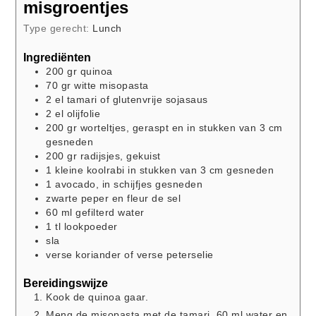
misgroentjes
Type gerecht:
Lunch
Ingrediënten
200
gr
quinoa
70
gr
witte misopasta
2
el
tamari of glutenvrije sojasaus
2
el
olijfolie
200
gr
worteltjes, geraspt en in stukken van 3 cm
gesneden
200
gr
radijsjes, gekuist
1
kleine
koolrabi in stukken van 3 cm gesneden
1
avocado, in schijfjes gesneden
zwarte peper en fleur de sel
60
ml
gefilterd water
1
tl
lookpoeder
sla
verse koriander of verse peterselie
Bereidingswijze
Kook de quinoa gaar.
Meng de misopasta met de tamari, 60 ml water en