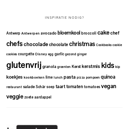
INSPIRATIE NODIG?
cake
bloemkool
chef
avocado
Antwerp
broccoli
Antwerpen
chefs
christmas
chocolade
chocolate
Cookbooks
cookie
courgette
garlic
Disney
cookies
egg
gezond
ginger
glutenvrij
kids
kerstmis
granola
Kerst
kip
groenten
quinoa
koekjes
pasta
lime
kookboeken
lunch
pizza
pompoen
vegan
taart
tomaten
salade
Schär
soep
tomatoes
restaurant
veggie
zoete aardappel