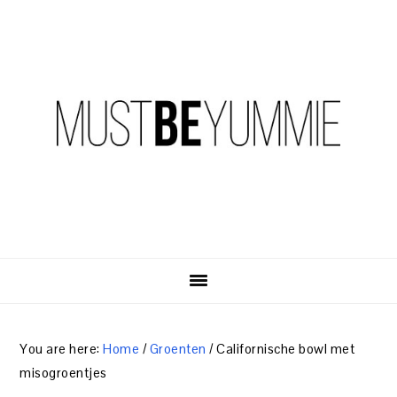
Skip
Skip
Skip
to
to
to
primary
content
primary
navigation
sidebar
You are here:
Home
/
Groenten
/
Californische bowl met
misogroentjes