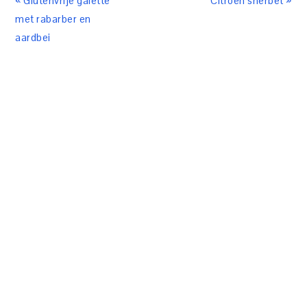
« Glutenvrije galette
Citroen sherbet »
met rabarber en
aardbei