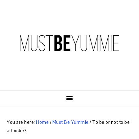
Skip
Skip
Skip
to
to
to
primary
content
primary
navigation
sidebar
You are here:
Home
/
Must Be Yummie
/
To be or not to be:
a foodie?