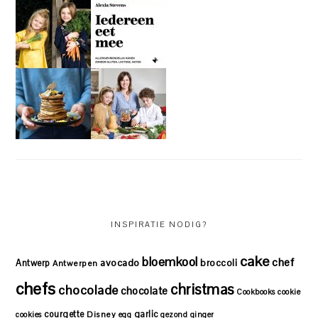
INSPIRATIE NODIG?
cake
bloemkool
chef
avocado
Antwerp
broccoli
Antwerpen
chefs
christmas
chocolade
chocolate
Cookbooks
cookie
courgette
garlic
Disney
cookies
egg
gezond
ginger