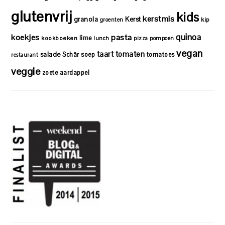
glutenvrij
kids
kerstmis
granola
Kerst
kip
groenten
quinoa
koekjes
pasta
lime
kookboeken
lunch
pizza
pompoen
vegan
taart
tomaten
salade
Schär
soep
tomatoes
restaurant
veggie
zoete aardappel