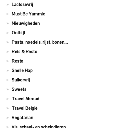
Lactosevrij
Must Be Yummie
Nieuwigheden
Ontbijt
Pasta, noedels, rijst, bonen,…
Reis & Resto
Resto
Snelle Hap
Suikervrij
Sweets
Travel Abroad
Travel België
Vegatarian
Vis, schaal- en schelpdieren