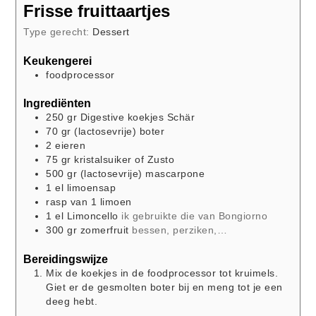
Frisse fruittaartjes
Type gerecht:
Dessert
Keukengerei
foodprocessor
Ingrediënten
250
gr
Digestive koekjes Schär
70
gr
(lactosevrije) boter
2
eieren
75
gr
kristalsuiker of Zusto
500
gr
(lactosevrije) mascarpone
1
el
limoensap
rasp van 1 limoen
1
el
Limoncello
ik gebruikte die van Bongiorno
300
gr
zomerfruit
bessen, perziken,…
Bereidingswijze
Mix de koekjes in de foodprocessor tot kruimels.
Giet er de gesmolten boter bij en meng tot je een
deeg hebt.