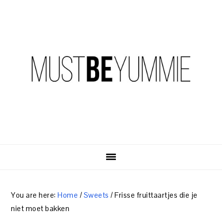
Skip
Skip
Skip
to
to
to
primary
content
primary
navigation
sidebar
You are here:
Home
/
Sweets
/
Frisse fruittaartjes die je
niet moet bakken