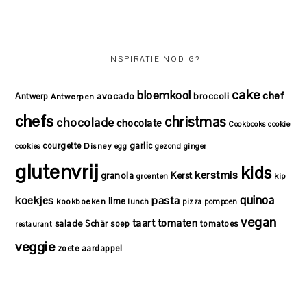
INSPIRATIE NODIG?
cake
bloemkool
chef
avocado
Antwerp
broccoli
Antwerpen
chefs
christmas
chocolade
chocolate
Cookbooks
cookie
courgette
garlic
Disney
cookies
egg
gezond
ginger
glutenvrij
kids
kerstmis
granola
Kerst
kip
groenten
quinoa
koekjes
pasta
lime
kookboeken
lunch
pizza
pompoen
vegan
taart
tomaten
salade
Schär
soep
tomatoes
restaurant
veggie
zoete aardappel