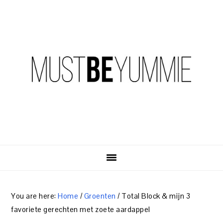
Skip
Skip
Skip
to
to
to
primary
content
primary
navigation
sidebar
You are here:
Home
/
Groenten
/
Total Block & mijn 3
favoriete gerechten met zoete aardappel