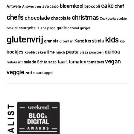
cake
bloemkool
chef
avocado
Antwerp
broccoli
Antwerpen
chefs
christmas
chocolade
chocolate
Cookbooks
cookie
courgette
garlic
Disney
cookies
egg
gezond
ginger
glutenvrij
kids
kerstmis
granola
Kerst
kip
groenten
quinoa
koekjes
pasta
lime
kookboeken
lunch
pizza
pompoen
vegan
taart
tomaten
salade
Schär
soep
tomatoes
restaurant
veggie
zoete aardappel