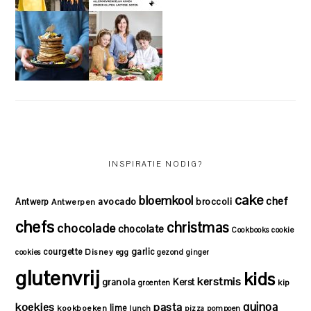
INSPIRATIE NODIG?
cake
bloemkool
chef
avocado
Antwerp
broccoli
Antwerpen
chefs
christmas
chocolade
chocolate
Cookbooks
cookie
courgette
garlic
Disney
cookies
egg
gezond
ginger
glutenvrij
kids
kerstmis
granola
Kerst
kip
groenten
quinoa
koekjes
pasta
lime
kookboeken
lunch
pizza
pompoen