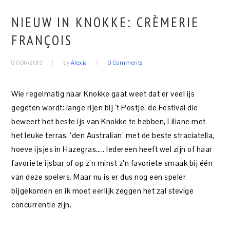
NIEUW IN KNOKKE: CRÈMERIE
FRANÇOIS
07/06/2019
by
Alexia
0 Comments
Wie regelmatig naar Knokke gaat weet dat er veel ijs
gegeten wordt: lange rijen bij ‘t Postje, de Festival die
beweert het beste ijs van Knokke te hebben, Liliane met
het leuke terras, ‘den Australian’ met de beste straciatella,
hoeve ijsjes in Hazegras….. Iedereen heeft wel zijn of haar
favoriete ijsbar of op z’n minst z’n favoriete smaak bij één
van deze spelers. Maar nu is er dus nog een speler
bijgekomen en ik moet eerlijk zeggen het zal stevige
concurrentie zijn.