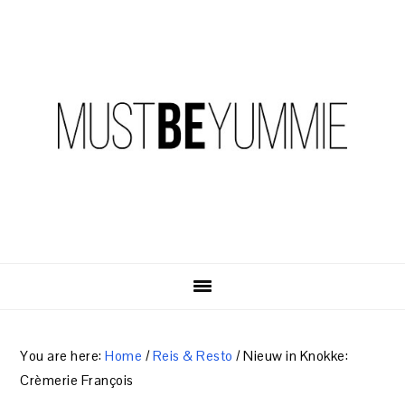
Skip
Skip
Skip
to
to
to
primary
content
primary
navigation
sidebar
You are here:
Home
/
Reis & Resto
/
Nieuw in Knokke:
Crèmerie François