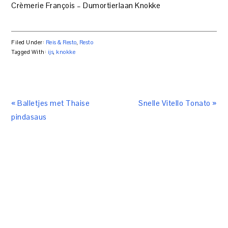
Crèmerie François – Dumortierlaan Knokke
Filed Under:
Reis & Resto
,
Resto
Tagged With:
ijs
,
knokke
« Balletjes met Thaise
Snelle Vitello Tonato »
pindasaus