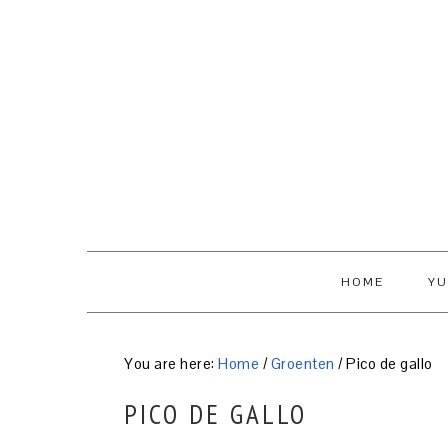
Skip
Skip
Skip
to
to
to
primary
content
primary
navigation
sidebar
HOME
YU
You are here:
Home
/
Groenten
/
Pico de gallo
PICO DE GALLO