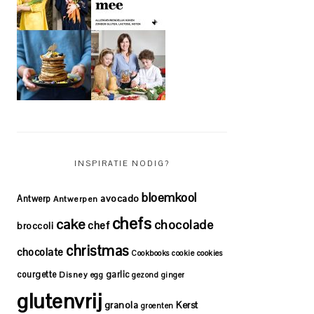
INSPIRATIE NODIG?
bloemkool
avocado
Antwerp
Antwerpen
chefs
cake
chocolade
chef
broccoli
christmas
chocolate
Cookbooks
cookie
cookies
courgette
garlic
Disney
egg
gezond
ginger
glutenvrij
granola
Kerst
groenten