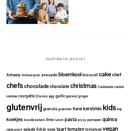
INSPIRATIE NODIG?
cake
bloemkool
chef
avocado
Antwerp
broccoli
Antwerpen
chefs
christmas
chocolade
chocolate
Cookbooks
cookie
courgette
garlic
Disney
cookies
egg
gezond
ginger
glutenvrij
kids
kerstmis
granola
Kerst
kip
groenten
quinoa
koekjes
pasta
lime
kookboeken
lunch
pizza
pompoen
vegan
taart
tomaten
salade
Schär
soep
tomatoes
restaurant