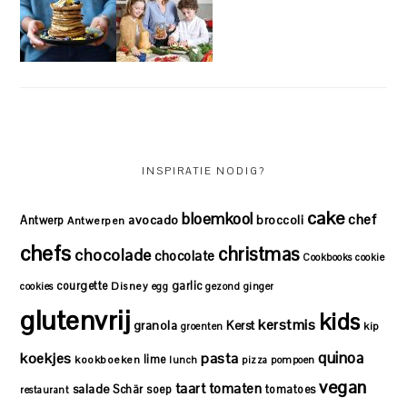
INSPIRATIE NODIG?
cake
bloemkool
chef
avocado
Antwerp
broccoli
Antwerpen
chefs
christmas
chocolade
chocolate
Cookbooks
cookie
courgette
garlic
Disney
cookies
egg
gezond
ginger
glutenvrij
kids
kerstmis
granola
Kerst
kip
groenten
quinoa
koekjes
pasta
lime
kookboeken
lunch
pizza
pompoen
vegan
taart
tomaten
salade
Schär
soep
tomatoes
restaurant