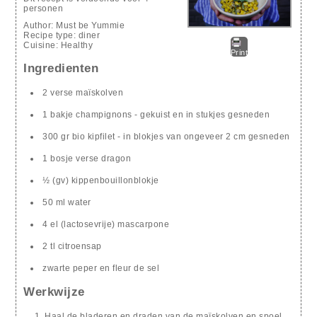
personen
Author:
Must be Yummie
Recipe type:
diner
Cuisine:
Healthy
Print
Ingredienten
2 verse maïskolven
1 bakje champignons - gekuist en in stukjes gesneden
300 gr bio kipfilet - in blokjes van ongeveer 2 cm gesneden
1 bosje verse dragon
½ (gv) kippenbouillonblokje
50 ml water
4 el (lactosevrije) mascarpone
2 tl citroensap
zwarte peper en fleur de sel
Werkwijze
Haal de bladeren en draden van de maïskolven en spoel