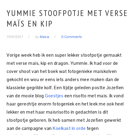
YUMMIE STOOFPOTJE MET VERSE
MAÏS EN KIP
15/10/2017
by
Alexia
0 Comments
Vorige week heb ik een super lekker stoofpotje gemaakt
met verse maïs, kip en dragon. Yummie. Ik had voor de
cover shoot van het boek wat fotogenieke maïskolven
gekocht en wou er eens iets anders mee maken dan de
klassieke gegrilde kolf. Een tijdje geleden postte Jozefien
van de mooie blog
Goestjes
een risotto met maïs. Ik vond
haar gerechtje enorm fotogeniek en het leek me ook heel
lekker en met haar maïsrisotto in gedachten is dit
stoofpotje geboren. Ik heb samen met Jozefien gewerkt
aan de campagne van
Koelkast in orde
tegen