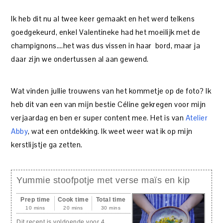
Ik heb dit nu al twee keer gemaakt en het werd telkens
goedgekeurd, enkel Valentineke had het moeilijk met de
champignons….het was dus vissen in haar bord, maar ja
daar zijn we ondertussen al aan gewend.
Wat vinden jullie trouwens van het kommetje op de foto? Ik
heb dit van een van mijn bestie Céline gekregen voor mijn
verjaardag en ben er super content mee. Het is van
Atelier
Abby
, wat een ontdekking. Ik weet weer wat ik op mijn
kerstlijstje ga zetten.
Yummie stoofpotje met verse maïs en kip
Prep time
Cook time
Total time
10 mins
20 mins
30 mins
Dit recept is voldoende voor 4