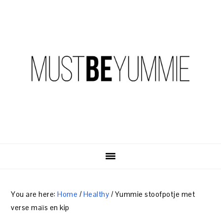
Skip
Skip
Skip
to
to
to
primary
content
primary
navigation
sidebar
You are here:
Home
/
Healthy
/
Yummie stoofpotje met
verse maïs en kip