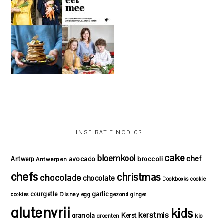
INSPIRATIE NODIG?
cake
bloemkool
chef
avocado
Antwerp
broccoli
Antwerpen
chefs
christmas
chocolade
chocolate
Cookbooks
cookie
courgette
garlic
Disney
cookies
egg
gezond
ginger
glutenvrij
kids
kerstmis
granola
Kerst
kip
groenten