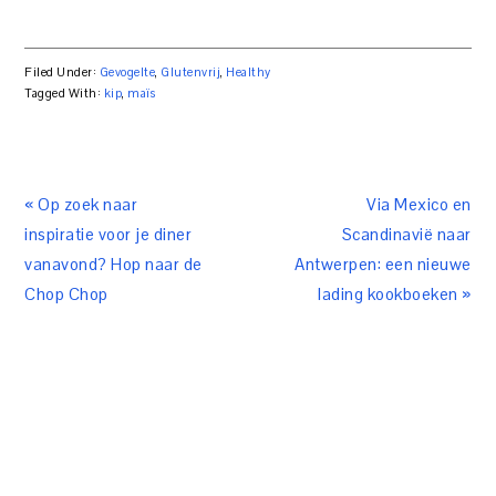
Filed Under:
Gevogelte
,
Glutenvrij
,
Healthy
Tagged With:
kip
,
maïs
« Op zoek naar
Via Mexico en
inspiratie voor je diner
Scandinavië naar
vanavond? Hop naar de
Antwerpen: een nieuwe
Chop Chop
lading kookboeken »