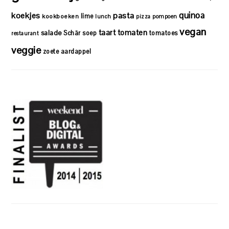
quinoa
koekjes
pasta
lime
kookboeken
lunch
pizza
pompoen
vegan
taart
tomaten
salade
Schär
soep
tomatoes
restaurant
veggie
zoete aardappel