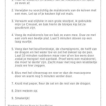
ze even af.
Verwijder nu voorzichtig de maïskorrels van de kolven met
een mes. Let op of je keuken ligt vol maïs.
Verwarm wat olijfolie in een grote stoofpot, ik gebruikte
mijn Le Creuset, en bak hierin de blokjes kip tot ze
goudbruin zijn.
Voeg de maïskorrels toe en bak ze even mee. Duw ze met
een vork een beetje plat. Laat 5 minuten stoven op een
laag vuurtje.
Voeg dan het bouillonblokje, de champignons, de helft van
de dragon en het water toe en zet het deksel op de pan.
Laat 10 minuten sudderen maar roer af en toe eens door
zodat je mengsel niet aanbakt. Proef eens een maïskorrel,
die moet 'al dente' zijn. Zacht maar met nog een knabbeltje
zoals we hier zeggen.
Blus met het citroensap en roer er dan de mascarpone
door en warm nog 5 minuten verder door.
Kruid met peper, fleur de sel en de rest van de dragon.
Dien meteen op.
Smakelijk!
Wordpress Recipe Plugin by
EasyRecipe