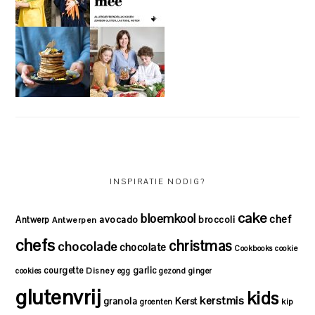
INSPIRATIE NODIG?
cake
bloemkool
chef
avocado
Antwerp
broccoli
Antwerpen
chefs
christmas
chocolade
chocolate
Cookbooks
cookie
courgette
garlic
Disney
cookies
egg
gezond
ginger
glutenvrij
kids
kerstmis
granola
Kerst
kip
groenten