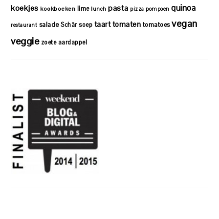
quinoa
koekjes
pasta
lime
kookboeken
lunch
pizza
pompoen
vegan
taart
tomaten
salade
Schär
soep
tomatoes
restaurant
veggie
zoete aardappel