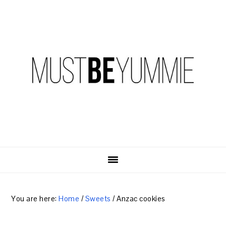
Skip
Skip
Skip
to
to
to
primary
content
primary
navigation
sidebar
You are here:
Home
/
Sweets
/
Anzac cookies