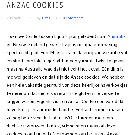
ANZAC COOKIES
23/05/2021
by
Alexia
0 Comments
Toen we (ondertussen bijna 2 jaar geleden) naar
Australië
en Nieuw-Zeeland geweest zijn is me qua eten weinig
speciaal bijgebleven. Meestal kom ik terug van vakantie vol
inspiratie om lokale gerechten een yummie twist te geven,
maar na Australië wad dat niet echt het geval. Eén ding is
me wel gebleven en dat zijn de Anzac cookies. We hebben
een hele vakantie gesmuld van deze heerlijke haverkoekjes
te meer omdat die ook overal in de glutenvrije versie te
krijgen waren. Eigenlijk is een Anzac Cookie een veredeld
haverkoekje maar mede door het verhaal errond smaken
ze nog beter vind ik. Tijdens WO I stuurden moeders,
dochters, vrouwen, tantes, vriendinnen massaal deze
koekjes naar hun geliefde mannen aan het front. Anzac