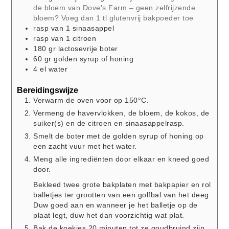
de bloem van Dove's Farm – geen zelfrijzende
bloem? Voeg dan 1 tl glutenvrij bakpoeder toe
rasp
van 1 sinaasappel
rasp
van 1 citroen
180
gr
lactosevrije boter
60
gr
golden syrup of honing
4
el
water
Bereidingswijze
Verwarm de oven voor op 150°C.
Vermeng de havervlokken, de bloem, de kokos, de
suiker(s) en de citroen en sinaasappelrasp.
Smelt de boter met de golden syrup of honing op
een zacht vuur met het water.
Meng alle ingrediënten door elkaar en kneed goed
door.
Bekleed twee grote bakplaten met bakpapier en rol
balletjes ter grootten van een golfbal van het deeg.
Duw goed aan en wanneer je het balletje op de
plaat legt, duw het dan voorzichtig wat plat.
Bak de koekjes 20 minuten tot ze goudbruind zijn.