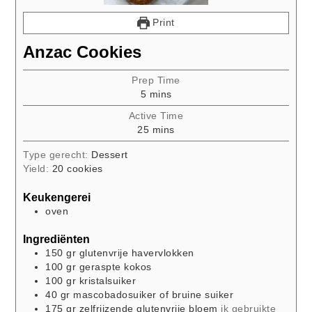
Print
Anzac Cookies
Prep Time
minutes
5
mins
Active Time
minutes
25
mins
Type gerecht:
Dessert
Yield:
20
cookies
Keukengerei
oven
Ingrediënten
150
gr
glutenvrije havervlokken
100
gr
geraspte kokos
100
gr
kristalsuiker
40
gr
mascobadosuiker of bruine suiker
175
gr
zelfrijzende glutenvrije bloem
ik gebruikte