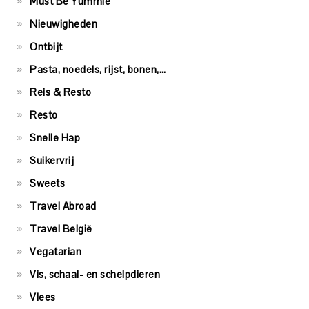
Must Be Yummie
Nieuwigheden
Ontbijt
Pasta, noedels, rijst, bonen,…
Reis & Resto
Resto
Snelle Hap
Suikervrij
Sweets
Travel Abroad
Travel België
Vegatarian
Vis, schaal- en schelpdieren
Vlees