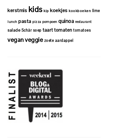
kids
kerstmis
koekjes
lime
kip
kookboeken
quinoa
pasta
lunch
pizza
pompoen
restaurant
taart
tomaten
salade
Schär
soep
tomatoes
vegan
veggie
zoete aardappel