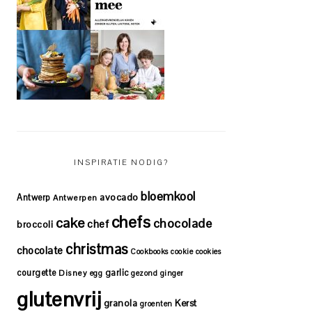
INSPIRATIE NODIG?
bloemkool
avocado
Antwerp
Antwerpen
chefs
cake
chocolade
chef
broccoli
christmas
chocolate
Cookbooks
cookie
cookies
courgette
garlic
Disney
egg
gezond
ginger
glutenvrij
granola
Kerst
groenten