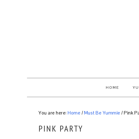
Skip
Skip
Skip
to
to
to
primary
content
primary
navigation
sidebar
HOME
YU
You are here:
Home
/
Must Be Yummie
/
Pink Pa
PINK PARTY