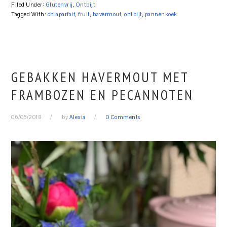
Filed Under:
Glutenvrij
,
Ontbijt
Tagged With:
chiaparfait
,
fruit
,
havermout
,
ontbijt
,
pannenkoek
GEBAKKEN HAVERMOUT MET
FRAMBOZEN EN PECANNOTEN
06/05/2018
by
Alexia
0 Comments