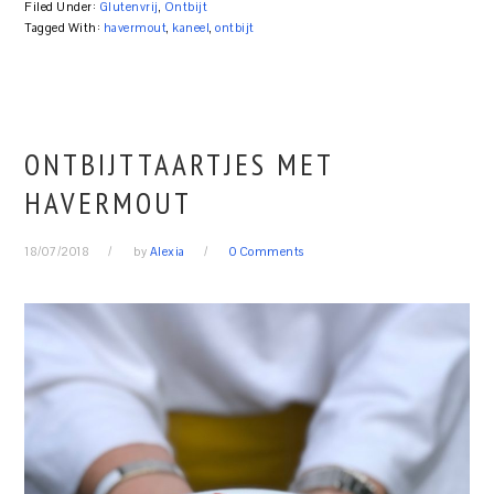
Filed Under:
Glutenvrij
,
Ontbijt
Tagged With:
havermout
,
kaneel
,
ontbijt
ONTBIJTTAARTJES MET
HAVERMOUT
18/07/2018
by
Alexia
0 Comments