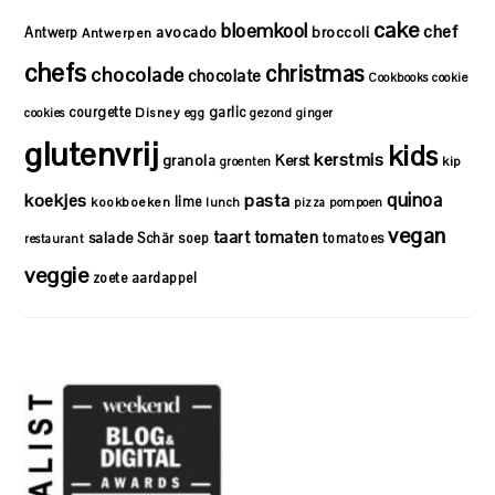
cake
bloemkool
chef
avocado
Antwerp
broccoli
Antwerpen
chefs
christmas
chocolade
chocolate
Cookbooks
cookie
courgette
garlic
Disney
cookies
egg
gezond
ginger
glutenvrij
kids
kerstmis
granola
Kerst
kip
groenten
quinoa
koekjes
pasta
lime
kookboeken
lunch
pizza
pompoen
vegan
taart
tomaten
salade
Schär
soep
tomatoes
restaurant
veggie
zoete aardappel