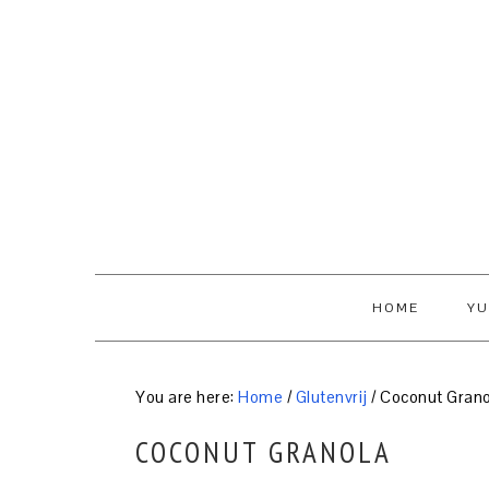
Skip
Skip
Skip
to
to
to
primary
content
primary
navigation
sidebar
HOME
YU
You are here:
Home
/
Glutenvrij
/
Coconut Grano
COCONUT GRANOLA