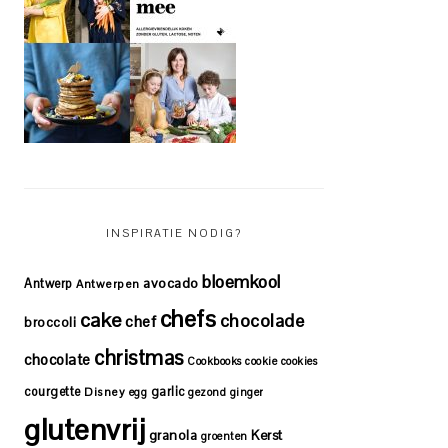
INSPIRATIE NODIG?
bloemkool
avocado
Antwerp
Antwerpen
chefs
cake
chocolade
chef
broccoli
christmas
chocolate
Cookbooks
cookie
cookies
courgette
garlic
Disney
egg
gezond
ginger
glutenvrij
granola
Kerst
groenten