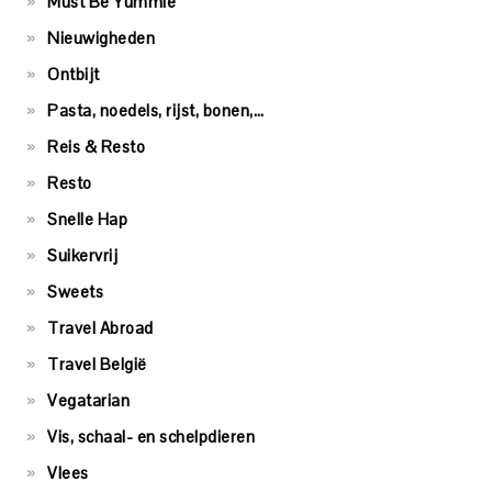
Must Be Yummie
Nieuwigheden
Ontbijt
Pasta, noedels, rijst, bonen,…
Reis & Resto
Resto
Snelle Hap
Suikervrij
Sweets
Travel Abroad
Travel België
Vegatarian
Vis, schaal- en schelpdieren
Vlees