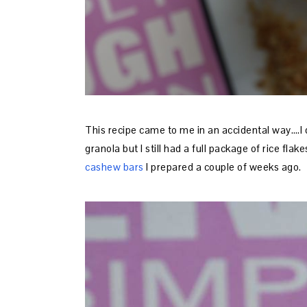
This recipe came to me in an accidental way….I d
granola but I still had a full package of rice f
cashew bars
I prepared a couple of weeks ago.