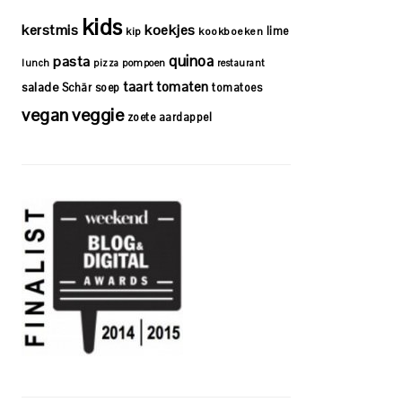
kids
kerstmis
koekjes
lime
kip
kookboeken
quinoa
pasta
lunch
pizza
pompoen
restaurant
taart
tomaten
salade
Schär
soep
tomatoes
vegan
veggie
zoete aardappel