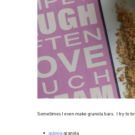
Sometimes I even make granola bars. I try to bri
quinoa
granola